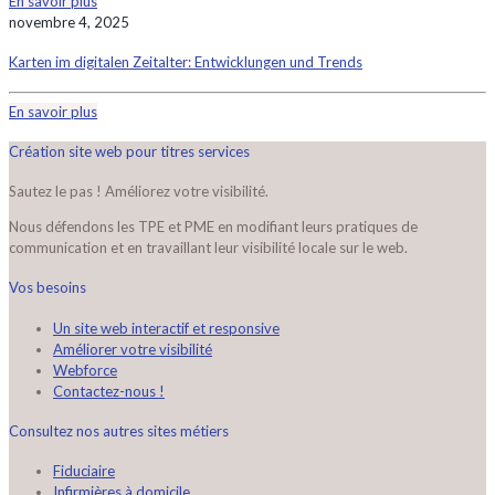
En savoir plus
novembre 4, 2025
Karten im digitalen Zeitalter: Entwicklungen und Trends
En savoir plus
Création site web pour titres services
Sautez le pas ! Améliorez votre visibilité.
Nous défendons les TPE et PME en modifiant leurs pratiques de
communication et en travaillant leur visibilité locale sur le web.
Vos besoins
Un site web interactif et responsive
Améliorer votre visibilité
Webforce
Contactez-nous !
Consultez nos autres sites métiers
Fiduciaire
Infirmières à domicile