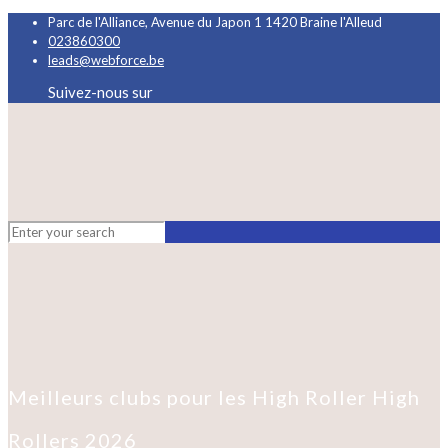
Parc de l'Alliance, Avenue du Japon 1 1420 Braine l'Alleud
023860300
leads@webforce.be
Suivez-nous sur
Meilleurs clubs pour les High Roller High
Rollers 2026