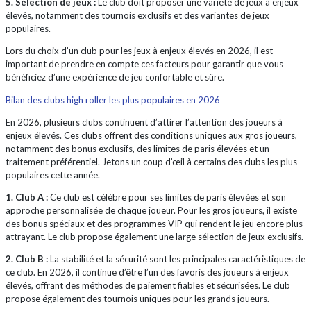
5. Sélection de jeux :
Le club doit proposer une variété de jeux à enjeux
élevés, notamment des tournois exclusifs et des variantes de jeux
populaires.
Lors du choix d’un club pour les jeux à enjeux élevés en 2026, il est
important de prendre en compte ces facteurs pour garantir que vous
bénéficiez d’une expérience de jeu confortable et sûre.
Bilan des clubs high roller les plus populaires en 2026
En 2026, plusieurs clubs continuent d’attirer l’attention des joueurs à
enjeux élevés. Ces clubs offrent des conditions uniques aux gros joueurs,
notamment des bonus exclusifs, des limites de paris élevées et un
traitement préférentiel. Jetons un coup d’œil à certains des clubs les plus
populaires cette année.
1. Club A :
Ce club est célèbre pour ses limites de paris élevées et son
approche personnalisée de chaque joueur. Pour les gros joueurs, il existe
des bonus spéciaux et des programmes VIP qui rendent le jeu encore plus
attrayant. Le club propose également une large sélection de jeux exclusifs.
2. Club B :
La stabilité et la sécurité sont les principales caractéristiques de
ce club. En 2026, il continue d’être l’un des favoris des joueurs à enjeux
élevés, offrant des méthodes de paiement fiables et sécurisées. Le club
propose également des tournois uniques pour les grands joueurs.