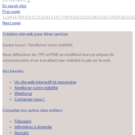
Do you like it?
0
En savoir plus
Prev page
1
2
3
4
5
6
7
8
9
10
11
12
13
14
15
16
17
18
19
20
21
22
23
24
25
26
27
28
29
30
31
32
Next page
Création site web pour titres services
Sautez le pas ! Améliorez votre visibilité.
Nous défendons les TPE et PME en modifiant leurs pratiques de
communication et en travaillant leur visibilité locale sur le web.
Vos besoins
Un site web interactif et responsive
Améliorer votre visibilité
Webforce
Contactez-nous !
Consultez nos autres sites métiers
Fiduciaire
Infirmières à domicile
Avocats