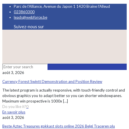
Parc de l'Alliance, Avenue du Japon 1 1420 Braine l'Alleud
023860300
leads@webforce.be
Suivez-nous sur
août 3, 2026
Currency Forest Swintt Demonstration and Position Review
The latest program is actually responsive, with touch-friendly control and
obvious graphics you to adapt better so you can shorter windowpanes.
Maximum win prospective is 1000x
[…]
Do you like it?
0
En savoir plus
août 3, 2026
Beste Aztec Treasures gokkast slots online 2026 Belgi Traceren plu