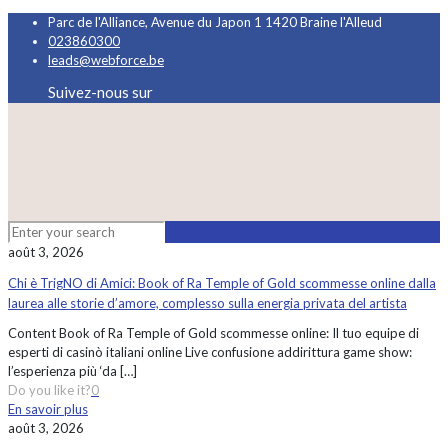
Parc de l'Alliance, Avenue du Japon 1 1420 Braine l'Alleud
023860300
leads@webforce.be
Suivez-nous sur
août 3, 2026
Chi è TrigNO di Amici: Book of Ra Temple of Gold scommesse online dalla
laurea alle storie d’amore, complesso sulla energia privata del artista
Content Book of Ra Temple of Gold scommesse online: Il tuo equipe di
esperti di casinò italiani online Live confusione addirittura game show:
l’esperienza più ‘da
[…]
Do you like it?
0
En savoir plus
août 3, 2026