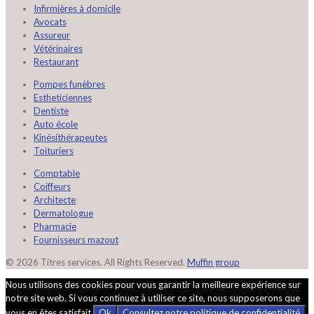
Infirmières à domicile
Avocats
Assureur
Vétérinaires
Restaurant
Pompes funèbres
Estheticiennes
Dentiste
Auto école
Kinésithérapeutes
Toituriers
Comptable
Coiffeurs
Architecte
Dermatologue
Pharmacie
Fournisseurs mazout
© 2026 Titres services. All Rights Reserved.
Muffin group
Nous utilisons des cookies pour vous garantir la meilleure expérience sur
notre site web. Si vous continuez à utiliser ce site, nous supposerons que
vous en êtes satisfait.
Ok
Consultez notre politique de confidentialité