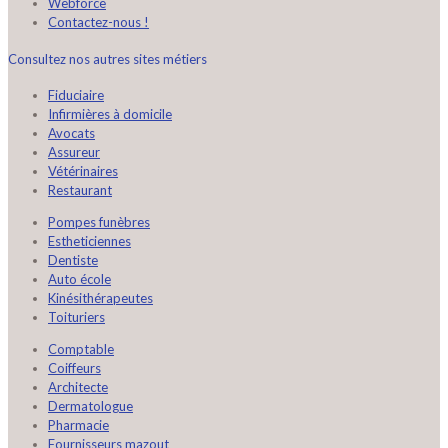
Webforce
Contactez-nous !
Consultez nos autres sites métiers
Fiduciaire
Infirmières à domicile
Avocats
Assureur
Vétérinaires
Restaurant
Pompes funèbres
Estheticiennes
Dentiste
Auto école
Kinésithérapeutes
Toituriers
Comptable
Coiffeurs
Architecte
Dermatologue
Pharmacie
Fournisseurs mazout