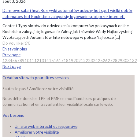
août 3, 2026
Darmowe safari heat Rozrywki automatów uciechy hot spot wielki dobór
automatów hot Roulettino zaloguj się logowanie spot przez internet!
Content Typy slotów do odwiedzenia komputerów po kasynach online –
Roulettino zaloguj się logowanie Zalety jak i również Wady Najkorzystniej
Wypłacających Automatów Internetowego w polsce Najlepsze
[…]
Do you like it?
0
En savoir plus
Prev page
1
2
3
4
5
6
7
8
9
10
11
12
13
14
15
16
17
18
19
20
21
22
23
24
25
26
27
28
29
30
31
32
Next page
Création site web pour titres services
Sautez le pas ! Améliorez votre visibilité.
Nous défendons les TPE et PME en modifiant leurs pratiques de
communication et en travaillant leur visibilité locale sur le web.
Vos besoins
Un site web interactif et responsive
Améliorer votre visibilité