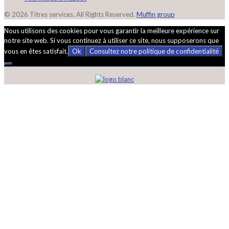
© 2026 Titres services. All Rights Reserved.
Muffin group
Nous utilisons des cookies pour vous garantir la meilleure expérience sur
notre site web. Si vous continuez à utiliser ce site, nous supposerons que
vous en êtes satisfait.
Ok
Consultez notre politique de confidentialité