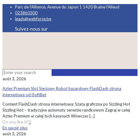
Parc de l'Alliance, Avenue du Japon 1 1420 Braine l'Alleud
023860300
leads@webforce.be
Suivez-nous sur
août 3, 2026
Aztec Premium Slot Sieciowy Robot hazardowy FlashDash strona
internetowa od iSoftBet
Content FlashDash strona internetowa: Szata graficzna po Sizzling Hot
Sizzling Hot – tradycyjne automaty serwisie randkowym Zagraj w całej
Aztec Premium w całej tych kasynach Wówczas
[…]
Do you like it?
0
En savoir plus
août 3, 2026