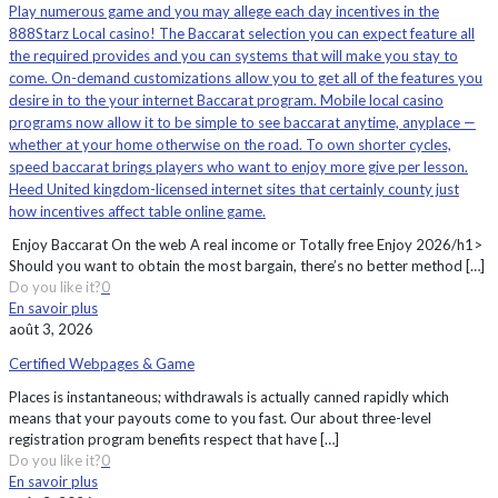
Play numerous game and you may allege each day incentives in the
888Starz Local casino! The Baccarat selection you can expect feature all
the required provides and you can systems that will make you stay to
come. On-demand customizations allow you to get all of the features you
desire in to the your internet Baccarat program. Mobile local casino
programs now allow it to be simple to see baccarat anytime, anyplace —
whether at your home otherwise on the road. To own shorter cycles,
speed baccarat brings players who want to enjoy more give per lesson.
Heed United kingdom-licensed internet sites that certainly county just
how incentives affect table online game.
️️ Enjoy Baccarat On the web A real income or Totally free Enjoy 2026/h1>
Should you want to obtain the most bargain, there’s no better method
[…]
Do you like it?
0
En savoir plus
août 3, 2026
Certified Webpages & Game
Places is instantaneous; withdrawals is actually canned rapidly which
means that your payouts come to you fast. Our about three-level
registration program benefits respect that have
[…]
Do you like it?
0
En savoir plus