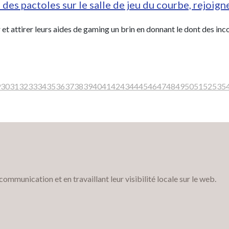
des pactoles sur le salle de jeu du courbe, rejoign
r et attirer leurs aides de gaming un brin en donnant le dont des 
9
30
31
32
33
34
35
36
37
38
39
40
41
42
43
44
45
46
47
48
49
50
51
52
53
5
munication et en travaillant leur visibilité locale sur le web.