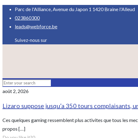
Parc de l'Alliance, Avenue du Japon 1 1420 Braine l'Alleud
023860300
leads@webforce.be
Suivez-nous sur
août 2, 2026
Lizaro suppose jusqu’a 350 tours complaisants, u
Ces quelques gaming ressemblent plus activites que tous les meca
propos
[…]
Do you like it?
0