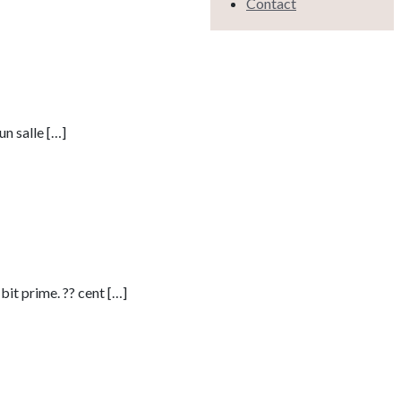
Contact
un salle
[…]
bit prime. ?? cent
[…]