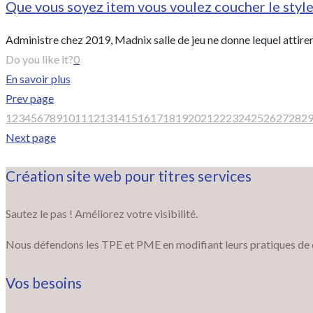
Que vous soyez item vous voulez coucher le style 
Administre chez 2019, Madnix salle de jeu ne donne lequel attire
Do you like it?
0
En savoir plus
Prev page
1
2
3
4
5
6
7
8
9
10
11
12
13
14
15
16
17
18
19
20
21
22
23
24
25
26
27
28
2
Next page
Création site web pour titres services
Sautez le pas ! Améliorez votre visibilité.
Nous défendons les TPE et PME en modifiant leurs pratiques de com
Vos besoins