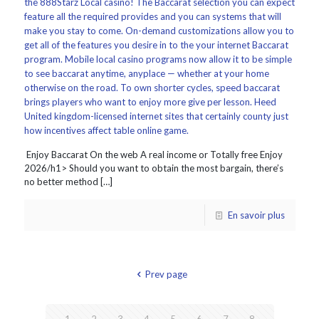
the 888Starz Local casino! The Baccarat selection you can expect
feature all the required provides and you can systems that will
make you stay to come. On-demand customizations allow you to
get all of the features you desire in to the your internet Baccarat
program. Mobile local casino programs now allow it to be simple
to see baccarat anytime, anyplace — whether at your home
otherwise on the road. To own shorter cycles, speed baccarat
brings players who want to enjoy more give per lesson. Heed
United kingdom-licensed internet sites that certainly county just
how incentives affect table online game.
️️ Enjoy Baccarat On the web A real income or Totally free Enjoy
2026/h1> Should you want to obtain the most bargain, there’s
no better method
[…]
En savoir plus
Prev page