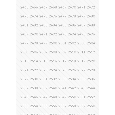
2465
2466
2467
2468
2469
2470
2471
2472
2473
2474
2475
2476
2477
2478
2479
2480
2481
2482
2483
2484
2485
2486
2487
2488
2489
2490
2491
2492
2493
2494
2495
2496
2497
2498
2499
2500
2501
2502
2503
2504
2505
2506
2507
2508
2509
2510
2511
2512
2513
2514
2515
2516
2517
2518
2519
2520
2521
2522
2523
2524
2525
2526
2527
2528
2529
2530
2531
2532
2533
2534
2535
2536
2537
2538
2539
2540
2541
2542
2543
2544
2545
2546
2547
2548
2549
2550
2551
2552
2553
2554
2555
2556
2557
2558
2559
2560