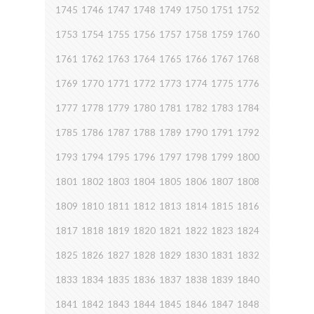
1745
1746
1747
1748
1749
1750
1751
1752
1753
1754
1755
1756
1757
1758
1759
1760
1761
1762
1763
1764
1765
1766
1767
1768
1769
1770
1771
1772
1773
1774
1775
1776
1777
1778
1779
1780
1781
1782
1783
1784
1785
1786
1787
1788
1789
1790
1791
1792
1793
1794
1795
1796
1797
1798
1799
1800
1801
1802
1803
1804
1805
1806
1807
1808
1809
1810
1811
1812
1813
1814
1815
1816
1817
1818
1819
1820
1821
1822
1823
1824
1825
1826
1827
1828
1829
1830
1831
1832
1833
1834
1835
1836
1837
1838
1839
1840
1841
1842
1843
1844
1845
1846
1847
1848