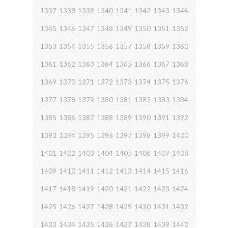
1337
1338
1339
1340
1341
1342
1343
1344
1345
1346
1347
1348
1349
1350
1351
1352
1353
1354
1355
1356
1357
1358
1359
1360
1361
1362
1363
1364
1365
1366
1367
1368
1369
1370
1371
1372
1373
1374
1375
1376
1377
1378
1379
1380
1381
1382
1383
1384
1385
1386
1387
1388
1389
1390
1391
1392
1393
1394
1395
1396
1397
1398
1399
1400
1401
1402
1403
1404
1405
1406
1407
1408
1409
1410
1411
1412
1413
1414
1415
1416
1417
1418
1419
1420
1421
1422
1423
1424
1425
1426
1427
1428
1429
1430
1431
1432
1433
1434
1435
1436
1437
1438
1439
1440