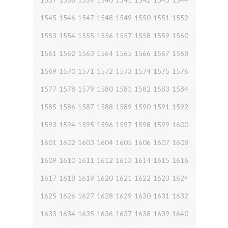
1537
1538
1539
1540
1541
1542
1543
1544
1545
1546
1547
1548
1549
1550
1551
1552
1553
1554
1555
1556
1557
1558
1559
1560
1561
1562
1563
1564
1565
1566
1567
1568
1569
1570
1571
1572
1573
1574
1575
1576
1577
1578
1579
1580
1581
1582
1583
1584
1585
1586
1587
1588
1589
1590
1591
1592
1593
1594
1595
1596
1597
1598
1599
1600
1601
1602
1603
1604
1605
1606
1607
1608
1609
1610
1611
1612
1613
1614
1615
1616
1617
1618
1619
1620
1621
1622
1623
1624
1625
1626
1627
1628
1629
1630
1631
1632
1633
1634
1635
1636
1637
1638
1639
1640