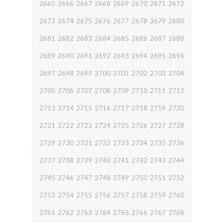
2665
2666
2667
2668
2669
2670
2671
2672
2673
2674
2675
2676
2677
2678
2679
2680
2681
2682
2683
2684
2685
2686
2687
2688
2689
2690
2691
2692
2693
2694
2695
2696
2697
2698
2699
2700
2701
2702
2703
2704
2705
2706
2707
2708
2709
2710
2711
2712
2713
2714
2715
2716
2717
2718
2719
2720
2721
2722
2723
2724
2725
2726
2727
2728
2729
2730
2731
2732
2733
2734
2735
2736
2737
2738
2739
2740
2741
2742
2743
2744
2745
2746
2747
2748
2749
2750
2751
2752
2753
2754
2755
2756
2757
2758
2759
2760
2761
2762
2763
2764
2765
2766
2767
2768