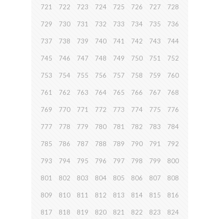
721
722
723
724
725
726
727
728
729
730
731
732
733
734
735
736
737
738
739
740
741
742
743
744
745
746
747
748
749
750
751
752
753
754
755
756
757
758
759
760
761
762
763
764
765
766
767
768
769
770
771
772
773
774
775
776
777
778
779
780
781
782
783
784
785
786
787
788
789
790
791
792
793
794
795
796
797
798
799
800
801
802
803
804
805
806
807
808
809
810
811
812
813
814
815
816
817
818
819
820
821
822
823
824