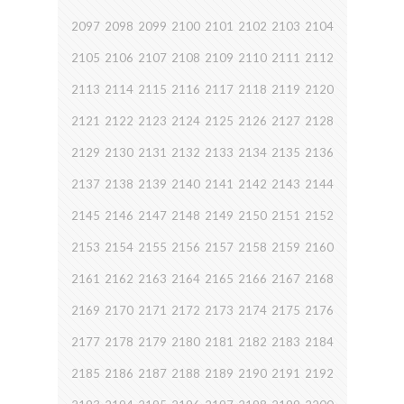
2097
2098
2099
2100
2101
2102
2103
2104
2105
2106
2107
2108
2109
2110
2111
2112
2113
2114
2115
2116
2117
2118
2119
2120
2121
2122
2123
2124
2125
2126
2127
2128
2129
2130
2131
2132
2133
2134
2135
2136
2137
2138
2139
2140
2141
2142
2143
2144
2145
2146
2147
2148
2149
2150
2151
2152
2153
2154
2155
2156
2157
2158
2159
2160
2161
2162
2163
2164
2165
2166
2167
2168
2169
2170
2171
2172
2173
2174
2175
2176
2177
2178
2179
2180
2181
2182
2183
2184
2185
2186
2187
2188
2189
2190
2191
2192