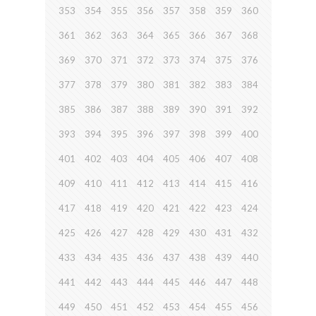
353
354
355
356
357
358
359
360
361
362
363
364
365
366
367
368
369
370
371
372
373
374
375
376
377
378
379
380
381
382
383
384
385
386
387
388
389
390
391
392
393
394
395
396
397
398
399
400
401
402
403
404
405
406
407
408
409
410
411
412
413
414
415
416
417
418
419
420
421
422
423
424
425
426
427
428
429
430
431
432
433
434
435
436
437
438
439
440
441
442
443
444
445
446
447
448
449
450
451
452
453
454
455
456