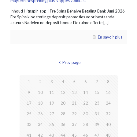
Playtech Bespreking plus Noppes Gokkast
Inhoud Hitnspin app | Fre Spins Behalve Betaling Bank Juni 2026
Fre Spins kloosterlinge deposit promoties voor bestaande
acteurs Nadelen no deposit bonus: De ruime offerte
[…]
En savoir plus
Prev page
1
2
3
4
5
6
7
8
9
10
11
12
13
14
15
16
17
18
19
20
21
22
23
24
25
26
27
28
29
30
31
32
33
34
35
36
37
38
39
40
41
42
43
44
45
46
47
48