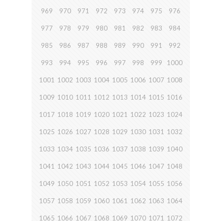
969
970
971
972
973
974
975
976
977
978
979
980
981
982
983
984
985
986
987
988
989
990
991
992
993
994
995
996
997
998
999
1000
1001
1002
1003
1004
1005
1006
1007
1008
1009
1010
1011
1012
1013
1014
1015
1016
1017
1018
1019
1020
1021
1022
1023
1024
1025
1026
1027
1028
1029
1030
1031
1032
1033
1034
1035
1036
1037
1038
1039
1040
1041
1042
1043
1044
1045
1046
1047
1048
1049
1050
1051
1052
1053
1054
1055
1056
1057
1058
1059
1060
1061
1062
1063
1064
1065
1066
1067
1068
1069
1070
1071
1072