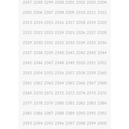
2297
2298
2299
2300
2301
2302
2303
2304
2305
2306
2307
2308
2309
2310
2311
2312
2313
2314
2315
2316
2317
2318
2319
2320
2321
2322
2323
2324
2325
2326
2327
2328
2329
2330
2331
2332
2333
2334
2335
2336
2337
2338
2339
2340
2341
2342
2343
2344
2345
2346
2347
2348
2349
2350
2351
2352
2353
2354
2355
2356
2357
2358
2359
2360
2361
2362
2363
2364
2365
2366
2367
2368
2369
2370
2371
2372
2373
2374
2375
2376
2377
2378
2379
2380
2381
2382
2383
2384
2385
2386
2387
2388
2389
2390
2391
2392
2393
2394
2395
2396
2397
2398
2399
2400