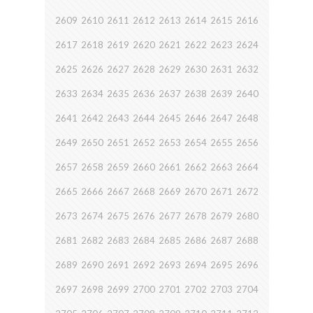
2609
2610
2611
2612
2613
2614
2615
2616
2617
2618
2619
2620
2621
2622
2623
2624
2625
2626
2627
2628
2629
2630
2631
2632
2633
2634
2635
2636
2637
2638
2639
2640
2641
2642
2643
2644
2645
2646
2647
2648
2649
2650
2651
2652
2653
2654
2655
2656
2657
2658
2659
2660
2661
2662
2663
2664
2665
2666
2667
2668
2669
2670
2671
2672
2673
2674
2675
2676
2677
2678
2679
2680
2681
2682
2683
2684
2685
2686
2687
2688
2689
2690
2691
2692
2693
2694
2695
2696
2697
2698
2699
2700
2701
2702
2703
2704