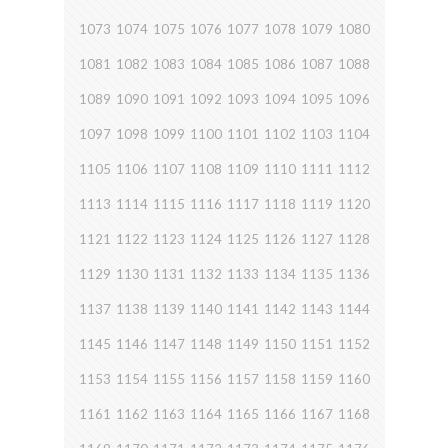
1073
1074
1075
1076
1077
1078
1079
1080
1081
1082
1083
1084
1085
1086
1087
1088
1089
1090
1091
1092
1093
1094
1095
1096
1097
1098
1099
1100
1101
1102
1103
1104
1105
1106
1107
1108
1109
1110
1111
1112
1113
1114
1115
1116
1117
1118
1119
1120
1121
1122
1123
1124
1125
1126
1127
1128
1129
1130
1131
1132
1133
1134
1135
1136
1137
1138
1139
1140
1141
1142
1143
1144
1145
1146
1147
1148
1149
1150
1151
1152
1153
1154
1155
1156
1157
1158
1159
1160
1161
1162
1163
1164
1165
1166
1167
1168