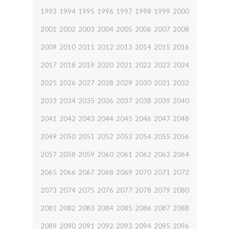
1993
1994
1995
1996
1997
1998
1999
2000
2001
2002
2003
2004
2005
2006
2007
2008
2009
2010
2011
2012
2013
2014
2015
2016
2017
2018
2019
2020
2021
2022
2023
2024
2025
2026
2027
2028
2029
2030
2031
2032
2033
2034
2035
2036
2037
2038
2039
2040
2041
2042
2043
2044
2045
2046
2047
2048
2049
2050
2051
2052
2053
2054
2055
2056
2057
2058
2059
2060
2061
2062
2063
2064
2065
2066
2067
2068
2069
2070
2071
2072
2073
2074
2075
2076
2077
2078
2079
2080
2081
2082
2083
2084
2085
2086
2087
2088
2089
2090
2091
2092
2093
2094
2095
2096