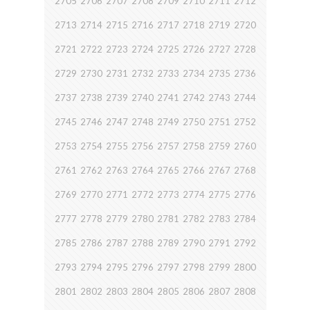
2705
2706
2707
2708
2709
2710
2711
2712
2713
2714
2715
2716
2717
2718
2719
2720
2721
2722
2723
2724
2725
2726
2727
2728
2729
2730
2731
2732
2733
2734
2735
2736
2737
2738
2739
2740
2741
2742
2743
2744
2745
2746
2747
2748
2749
2750
2751
2752
2753
2754
2755
2756
2757
2758
2759
2760
2761
2762
2763
2764
2765
2766
2767
2768
2769
2770
2771
2772
2773
2774
2775
2776
2777
2778
2779
2780
2781
2782
2783
2784
2785
2786
2787
2788
2789
2790
2791
2792
2793
2794
2795
2796
2797
2798
2799
2800
2801
2802
2803
2804
2805
2806
2807
2808