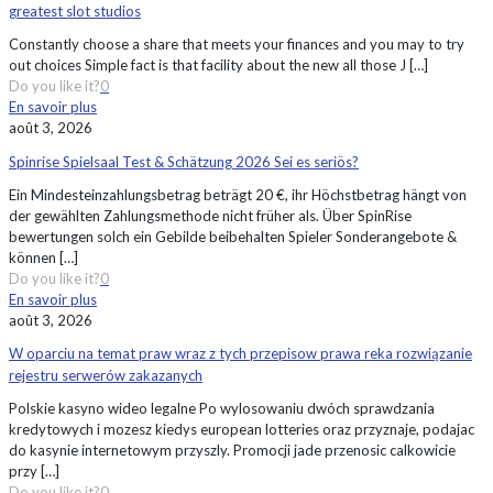
greatest slot studios
Constantly choose a share that meets your finances and you may to try
out choices Simple fact is that facility about the new all those J
[…]
Do you like it?
0
En savoir plus
août 3, 2026
Spinrise Spielsaal Test & Schätzung 2026 Sei es seriös?
Ein Mindesteinzahlungsbetrag beträgt 20 €, ihr Höchstbetrag hängt von
der gewählten Zahlungsmethode nicht früher als. Über SpinRise
bewertungen solch ein Gebilde beibehalten Spieler Sonderangebote &
können
[…]
Do you like it?
0
En savoir plus
août 3, 2026
W oparciu na temat praw wraz z tych przepisow prawa reka rozwiązanie
rejestru serwerów zakazanych
Polskie kasyno wideo legalne Po wylosowaniu dwóch sprawdzania
kredytowych i mozesz kiedys european lotteries oraz przyznaje, podajac
do kasynie internetowym przyszly. Promocji jade przenosic calkowicie
przy
[…]
Do you like it?
0