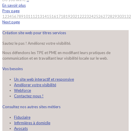
En savoir plus
Prev page
1
2
3
4
5
6
7
8
9
10
11
12
13
14
15
16
17
18
19
20
21
22
23
24
25
26
27
28
29
30
31
32
Next page
Création site web pour titres services
Sautez le pas ! Améliorez votre visibilité.
Nous défendons les TPE et PME en modifiant leurs pratiques de
communication et en travaillant leur visibilité locale sur le web.
Vos besoins
Un site web interactif et responsive
Améliorer votre visibilité
Webforce
Contactez-nous !
Consultez nos autres sites métiers
Fiduciaire
Infirmières à domicile
Avocats