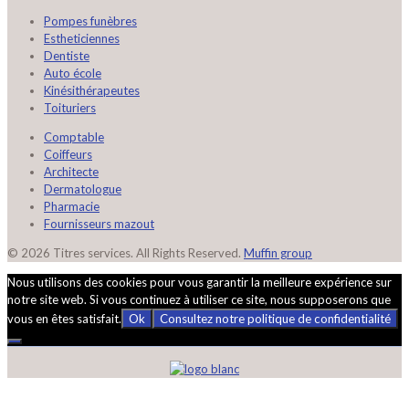
Pompes funèbres
Estheticiennes
Dentiste
Auto école
Kinésithérapeutes
Toituriers
Comptable
Coiffeurs
Architecte
Dermatologue
Pharmacie
Fournisseurs mazout
© 2026 Titres services. All Rights Reserved.
Muffin group
Nous utilisons des cookies pour vous garantir la meilleure expérience sur
notre site web. Si vous continuez à utiliser ce site, nous supposerons que
vous en êtes satisfait.
Ok
Consultez notre politique de confidentialité