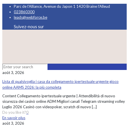
Parc de l'Alliance, Avenue du Japon 1 1420 Braine l'Alleud
023860300
leads@webforce.be
Suivez-nous sur
août 3, 2026
Lista di qualsivoglia i casa da collegamento ipertestuale urgente gioco
online AAMS 2026: la più completa
Content Collegamento ipertestuale urgente | Attendibilità di nuovo
sicurezza dei casinò online ADM Migliori canali Telegram streaming volley
Luglio 2026 Casinò con videopoker, scratch di nuovo
[…]
Do you like it?
0
En savoir plus
août 3, 2026