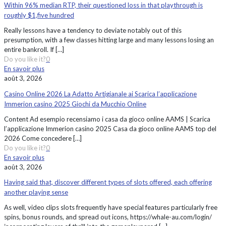
Within 96% median RTP, their questioned loss in that playthrough is
roughly $1,five hundred
Really lessons have a tendency to deviate notably out of this
presumption, with a few classes hitting large and many lessons losing an
entire bankroll. If
[…]
Do you like it?
0
En savoir plus
août 3, 2026
Casino Online 2026 La Adatto Artigianale ai Scarica l’applicazione
Immerion casino 2025 Giochi da Mucchio Online
Content Ad esempio recensiamo i casa da gioco online AAMS | Scarica
l’applicazione Immerion casino 2025 Casa da gioco online AAMS top del
2026 Come concedere
[…]
Do you like it?
0
En savoir plus
août 3, 2026
Having said that, discover different types of slots offered, each offering
another playing sense
As well, video clips slots frequently have special features particularly free
spins, bonus rounds, and spread out icons, https://whale-au.com/login/