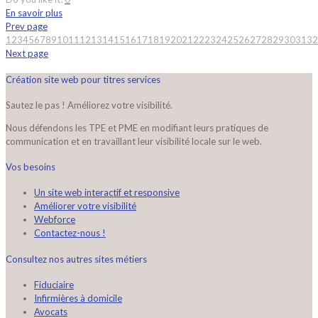
En savoir plus
Prev page
1
2
3
4
5
6
7
8
9
10
11
12
13
14
15
16
17
18
19
20
21
22
23
24
25
26
27
28
29
30
31
32
Next page
Création site web pour titres services
Sautez le pas ! Améliorez votre visibilité.
Nous défendons les TPE et PME en modifiant leurs pratiques de
communication et en travaillant leur visibilité locale sur le web.
Vos besoins
Un site web interactif et responsive
Améliorer votre visibilité
Webforce
Contactez-nous !
Consultez nos autres sites métiers
Fiduciaire
Infirmières à domicile
Avocats