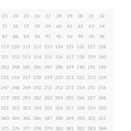
23
24
25
26
27
28
29
30
31
32
55
56
57
58
59
60
61
62
63
64
87
88
89
90
91
92
93
94
95
96
119
120
121
122
123
124
125
126
127
128
151
152
153
154
155
156
157
158
159
160
183
184
185
186
187
188
189
190
191
192
215
216
217
218
219
220
221
222
223
224
247
248
249
250
251
252
253
254
255
256
279
280
281
282
283
284
285
286
287
288
311
312
313
314
315
316
317
318
319
320
343
344
345
346
347
348
349
350
351
352
375
376
377
378
379
380
381
382
383
384