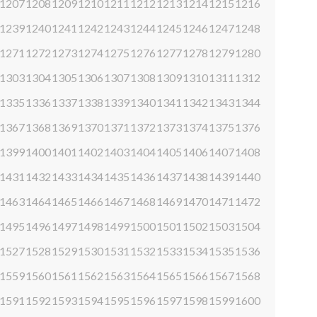
1207
1208
1209
1210
1211
1212
1213
1214
1215
1216
1239
1240
1241
1242
1243
1244
1245
1246
1247
1248
1271
1272
1273
1274
1275
1276
1277
1278
1279
1280
1303
1304
1305
1306
1307
1308
1309
1310
1311
1312
1335
1336
1337
1338
1339
1340
1341
1342
1343
1344
1367
1368
1369
1370
1371
1372
1373
1374
1375
1376
1399
1400
1401
1402
1403
1404
1405
1406
1407
1408
1431
1432
1433
1434
1435
1436
1437
1438
1439
1440
1463
1464
1465
1466
1467
1468
1469
1470
1471
1472
1495
1496
1497
1498
1499
1500
1501
1502
1503
1504
1527
1528
1529
1530
1531
1532
1533
1534
1535
1536
1559
1560
1561
1562
1563
1564
1565
1566
1567
1568
1591
1592
1593
1594
1595
1596
1597
1598
1599
1600