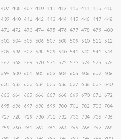
407
408
409
410
411
412
413
414
415
416
439
440
441
442
443
444
445
446
447
448
471
472
473
474
475
476
477
478
479
480
503
504
505
506
507
508
509
510
511
512
535
536
537
538
539
540
541
542
543
544
567
568
569
570
571
572
573
574
575
576
599
600
601
602
603
604
605
606
607
608
631
632
633
634
635
636
637
638
639
640
663
664
665
666
667
668
669
670
671
672
695
696
697
698
699
700
701
702
703
704
727
728
729
730
731
732
733
734
735
736
759
760
761
762
763
764
765
766
767
768
791
792
793
794
795
796
797
798
799
800