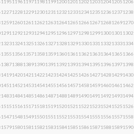
4
1195
1196
1197
1198
1199
1200
1201
1202
1203
1204
1205
1206
6
1227
1228
1229
1230
1231
1232
1233
1234
1235
1236
1237
1238
8
1259
1260
1261
1262
1263
1264
1265
1266
1267
1268
1269
1270
0
1291
1292
1293
1294
1295
1296
1297
1298
1299
1300
1301
1302
2
1323
1324
1325
1326
1327
1328
1329
1330
1331
1332
1333
1334
4
1355
1356
1357
1358
1359
1360
1361
1362
1363
1364
1365
1366
6
1387
1388
1389
1390
1391
1392
1393
1394
1395
1396
1397
1398
8
1419
1420
1421
1422
1423
1424
1425
1426
1427
1428
1429
1430
0
1451
1452
1453
1454
1455
1456
1457
1458
1459
1460
1461
1462
2
1483
1484
1485
1486
1487
1488
1489
1490
1491
1492
1493
1494
4
1515
1516
1517
1518
1519
1520
1521
1522
1523
1524
1525
1526
6
1547
1548
1549
1550
1551
1552
1553
1554
1555
1556
1557
1558
8
1579
1580
1581
1582
1583
1584
1585
1586
1587
1588
1589
1590