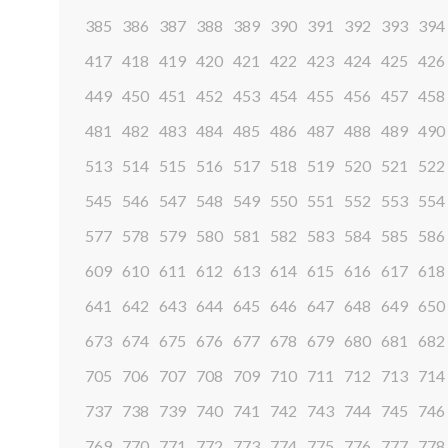
385
386
387
388
389
390
391
392
393
394
417
418
419
420
421
422
423
424
425
426
449
450
451
452
453
454
455
456
457
458
481
482
483
484
485
486
487
488
489
490
513
514
515
516
517
518
519
520
521
522
545
546
547
548
549
550
551
552
553
554
577
578
579
580
581
582
583
584
585
586
609
610
611
612
613
614
615
616
617
618
641
642
643
644
645
646
647
648
649
650
673
674
675
676
677
678
679
680
681
682
705
706
707
708
709
710
711
712
713
714
737
738
739
740
741
742
743
744
745
746
769
770
771
772
773
774
775
776
777
778