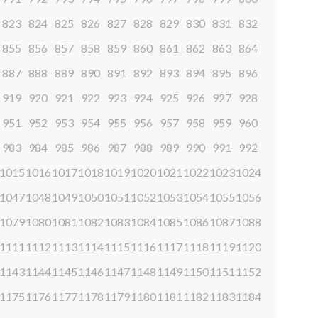
823
824
825
826
827
828
829
830
831
832
855
856
857
858
859
860
861
862
863
864
887
888
889
890
891
892
893
894
895
896
919
920
921
922
923
924
925
926
927
928
951
952
953
954
955
956
957
958
959
960
983
984
985
986
987
988
989
990
991
992
1015
1016
1017
1018
1019
1020
1021
1022
1023
1024
1047
1048
1049
1050
1051
1052
1053
1054
1055
1056
1079
1080
1081
1082
1083
1084
1085
1086
1087
1088
1111
1112
1113
1114
1115
1116
1117
1118
1119
1120
1143
1144
1145
1146
1147
1148
1149
1150
1151
1152
1175
1176
1177
1178
1179
1180
1181
1182
1183
1184