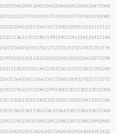
2039
2040
2041
2042
2043
2044
2045
2046
2047
2048
2071
2072
2073
2074
2075
2076
2077
2078
2079
2080
2103
2104
2105
2106
2107
2108
2109
2110
2111
2112
2135
2136
2137
2138
2139
2140
2141
2142
2143
2144
2167
2168
2169
2170
2171
2172
2173
2174
2175
2176
2199
2200
2201
2202
2203
2204
2205
2206
2207
2208
2231
2232
2233
2234
2235
2236
2237
2238
2239
2240
2263
2264
2265
2266
2267
2268
2269
2270
2271
2272
2295
2296
2297
2298
2299
2300
2301
2302
2303
2304
2327
2328
2329
2330
2331
2332
2333
2334
2335
2336
2359
2360
2361
2362
2363
2364
2365
2366
2367
2368
2391
2392
2393
2394
2395
2396
2397
2398
2399
2400
2423
2424
2425
2426
2427
2428
2429
2430
2431
2432