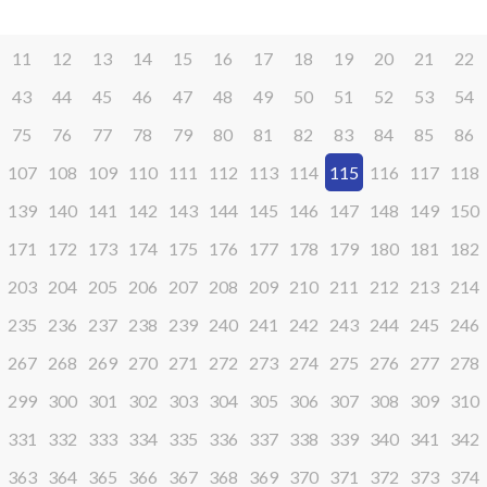
11
12
13
14
15
16
17
18
19
20
21
22
43
44
45
46
47
48
49
50
51
52
53
54
75
76
77
78
79
80
81
82
83
84
85
86
107
108
109
110
111
112
113
114
115
116
117
118
139
140
141
142
143
144
145
146
147
148
149
150
171
172
173
174
175
176
177
178
179
180
181
182
203
204
205
206
207
208
209
210
211
212
213
214
235
236
237
238
239
240
241
242
243
244
245
246
267
268
269
270
271
272
273
274
275
276
277
278
299
300
301
302
303
304
305
306
307
308
309
310
331
332
333
334
335
336
337
338
339
340
341
342
363
364
365
366
367
368
369
370
371
372
373
374