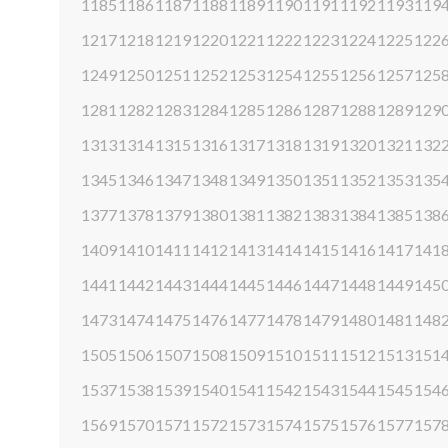
1185
1186
1187
1188
1189
1190
1191
1192
1193
119
1217
1218
1219
1220
1221
1222
1223
1224
1225
122
1249
1250
1251
1252
1253
1254
1255
1256
1257
125
1281
1282
1283
1284
1285
1286
1287
1288
1289
129
1313
1314
1315
1316
1317
1318
1319
1320
1321
132
1345
1346
1347
1348
1349
1350
1351
1352
1353
135
1377
1378
1379
1380
1381
1382
1383
1384
1385
138
1409
1410
1411
1412
1413
1414
1415
1416
1417
141
1441
1442
1443
1444
1445
1446
1447
1448
1449
145
1473
1474
1475
1476
1477
1478
1479
1480
1481
148
1505
1506
1507
1508
1509
1510
1511
1512
1513
151
1537
1538
1539
1540
1541
1542
1543
1544
1545
154
1569
1570
1571
1572
1573
1574
1575
1576
1577
157