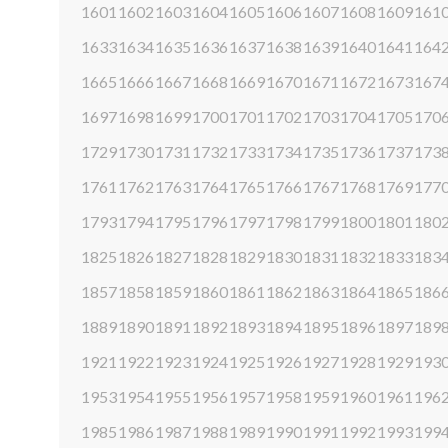
1601
1602
1603
1604
1605
1606
1607
1608
1609
161
1633
1634
1635
1636
1637
1638
1639
1640
1641
164
1665
1666
1667
1668
1669
1670
1671
1672
1673
167
1697
1698
1699
1700
1701
1702
1703
1704
1705
170
1729
1730
1731
1732
1733
1734
1735
1736
1737
173
1761
1762
1763
1764
1765
1766
1767
1768
1769
177
1793
1794
1795
1796
1797
1798
1799
1800
1801
180
1825
1826
1827
1828
1829
1830
1831
1832
1833
183
1857
1858
1859
1860
1861
1862
1863
1864
1865
186
1889
1890
1891
1892
1893
1894
1895
1896
1897
189
1921
1922
1923
1924
1925
1926
1927
1928
1929
193
1953
1954
1955
1956
1957
1958
1959
1960
1961
196
1985
1986
1987
1988
1989
1990
1991
1992
1993
199