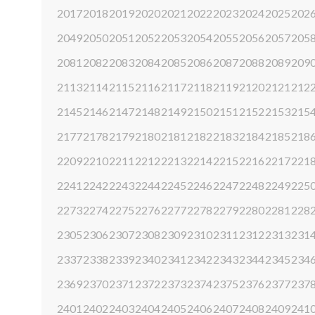
2017
2018
2019
2020
2021
2022
2023
2024
2025
202
2049
2050
2051
2052
2053
2054
2055
2056
2057
205
2081
2082
2083
2084
2085
2086
2087
2088
2089
209
2113
2114
2115
2116
2117
2118
2119
2120
2121
212
2145
2146
2147
2148
2149
2150
2151
2152
2153
215
2177
2178
2179
2180
2181
2182
2183
2184
2185
218
2209
2210
2211
2212
2213
2214
2215
2216
2217
221
2241
2242
2243
2244
2245
2246
2247
2248
2249
225
2273
2274
2275
2276
2277
2278
2279
2280
2281
228
2305
2306
2307
2308
2309
2310
2311
2312
2313
231
2337
2338
2339
2340
2341
2342
2343
2344
2345
234
2369
2370
2371
2372
2373
2374
2375
2376
2377
237
2401
2402
2403
2404
2405
2406
2407
2408
2409
241