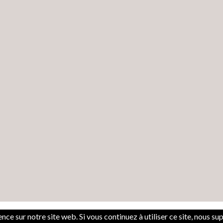
ce sur notre site web. Si vous continuez à utiliser ce site, nous su