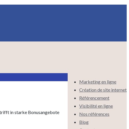
Marketing en ligne
Création de site internet
Référencement
Visibilité en ligne
rifft in starke Bonusangebote
Nos références
Blog