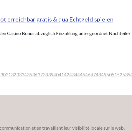
ot erreichbar gratis & qua Echtgeld spielen
den Casino Bonus abzüglich Einzahlung untergeordnet Nachteile
9
30
31
32
33
34
35
36
37
38
39
40
41
42
43
44
45
46
47
48
49
50
51
52
53
5
munication et en travaillant leur visibilité locale sur le web.