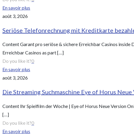
En savoir plus
août 3, 2026
Seriöse Telefonrechnung mit Kreditkarte bezahl
Content Garant pro seriöse & sichere Erreichbar Casinos inside
Erreichbar Casinos as part
[…]
Do you like it?
0
En savoir plus
août 3, 2026
Die Streaming Suchmaschine Eye of Horus Neue V
Content Ihr Spielfilm der Woche | Eye of Horus Neue Version On
[…]
Do you like it?
0
En savoir plus