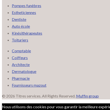
Pompes funèbres
Estheticiennes
Dentiste
Auto école
Kinésithérapeutes
Toituriers
Comptable
Coiffeurs
Architecte
Dermatologue
Pharmacie
Fournisseurs mazout
© 2026 Titres services. All Rights Reserved.
Muffin group
Nous utilisons des cookies pour vous garantir la meilleure expérien