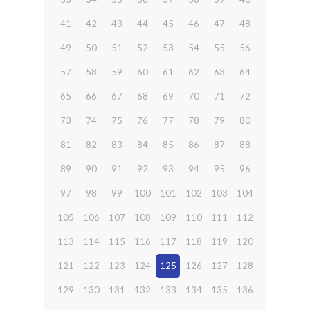
41
42
43
44
45
46
47
48
49
50
51
52
53
54
55
56
57
58
59
60
61
62
63
64
65
66
67
68
69
70
71
72
73
74
75
76
77
78
79
80
81
82
83
84
85
86
87
88
89
90
91
92
93
94
95
96
97
98
99
100
101
102
103
104
105
106
107
108
109
110
111
112
113
114
115
116
117
118
119
120
121
122
123
124
125
126
127
128
129
130
131
132
133
134
135
136