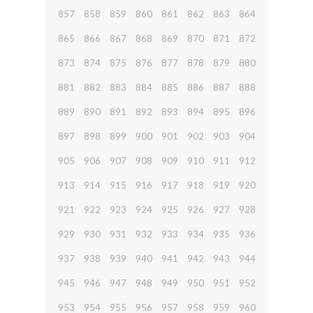
857
858
859
860
861
862
863
864
865
866
867
868
869
870
871
872
873
874
875
876
877
878
879
880
881
882
883
884
885
886
887
888
889
890
891
892
893
894
895
896
897
898
899
900
901
902
903
904
905
906
907
908
909
910
911
912
913
914
915
916
917
918
919
920
921
922
923
924
925
926
927
928
929
930
931
932
933
934
935
936
937
938
939
940
941
942
943
944
945
946
947
948
949
950
951
952
953
954
955
956
957
958
959
960