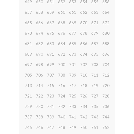
649
650
651
652
653
654
655
656
657
658
659
660
661
662
663
664
665
666
667
668
669
670
671
672
673
674
675
676
677
678
679
680
681
682
683
684
685
686
687
688
689
690
691
692
693
694
695
696
697
698
699
700
701
702
703
704
705
706
707
708
709
710
711
712
713
714
715
716
717
718
719
720
721
722
723
724
725
726
727
728
729
730
731
732
733
734
735
736
737
738
739
740
741
742
743
744
745
746
747
748
749
750
751
752