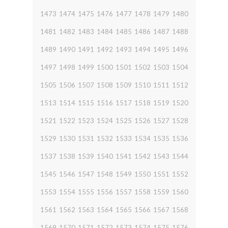
1473
1474
1475
1476
1477
1478
1479
1480
1481
1482
1483
1484
1485
1486
1487
1488
1489
1490
1491
1492
1493
1494
1495
1496
1497
1498
1499
1500
1501
1502
1503
1504
1505
1506
1507
1508
1509
1510
1511
1512
1513
1514
1515
1516
1517
1518
1519
1520
1521
1522
1523
1524
1525
1526
1527
1528
1529
1530
1531
1532
1533
1534
1535
1536
1537
1538
1539
1540
1541
1542
1543
1544
1545
1546
1547
1548
1549
1550
1551
1552
1553
1554
1555
1556
1557
1558
1559
1560
1561
1562
1563
1564
1565
1566
1567
1568
1569
1570
1571
1572
1573
1574
1575
1576