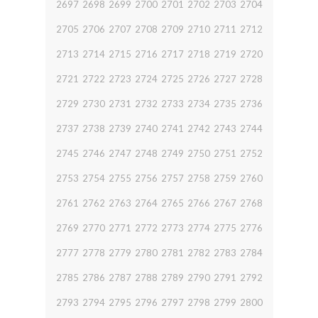
2697
2698
2699
2700
2701
2702
2703
2704
2705
2706
2707
2708
2709
2710
2711
2712
2713
2714
2715
2716
2717
2718
2719
2720
2721
2722
2723
2724
2725
2726
2727
2728
2729
2730
2731
2732
2733
2734
2735
2736
2737
2738
2739
2740
2741
2742
2743
2744
2745
2746
2747
2748
2749
2750
2751
2752
2753
2754
2755
2756
2757
2758
2759
2760
2761
2762
2763
2764
2765
2766
2767
2768
2769
2770
2771
2772
2773
2774
2775
2776
2777
2778
2779
2780
2781
2782
2783
2784
2785
2786
2787
2788
2789
2790
2791
2792
2793
2794
2795
2796
2797
2798
2799
2800