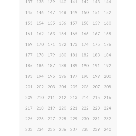
137
138
139
140
141
142
143
144
145
146
147
148
149
150
151
152
153
154
155
156
157
158
159
160
161
162
163
164
165
166
167
168
169
170
171
172
173
174
175
176
177
178
179
180
181
182
183
184
185
186
187
188
189
190
191
192
193
194
195
196
197
198
199
200
201
202
203
204
205
206
207
208
209
210
211
212
213
214
215
216
217
218
219
220
221
222
223
224
225
226
227
228
229
230
231
232
233
234
235
236
237
238
239
240