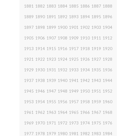
1881
1882
1883
1884
1885
1886
1887
1888
1889
1890
1891
1892
1893
1894
1895
1896
1897
1898
1899
1900
1901
1902
1903
1904
1905
1906
1907
1908
1909
1910
1911
1912
1913
1914
1915
1916
1917
1918
1919
1920
1921
1922
1923
1924
1925
1926
1927
1928
1929
1930
1931
1932
1933
1934
1935
1936
1937
1938
1939
1940
1941
1942
1943
1944
1945
1946
1947
1948
1949
1950
1951
1952
1953
1954
1955
1956
1957
1958
1959
1960
1961
1962
1963
1964
1965
1966
1967
1968
1969
1970
1971
1972
1973
1974
1975
1976
1977
1978
1979
1980
1981
1982
1983
1984