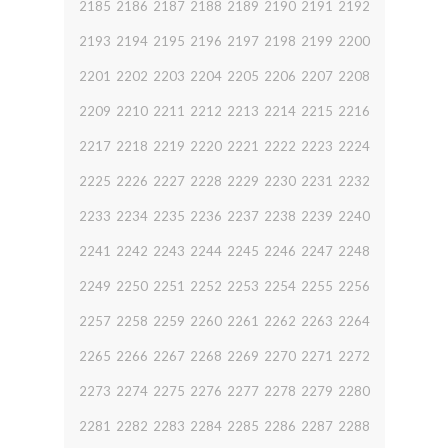
2185
2186
2187
2188
2189
2190
2191
2192
2193
2194
2195
2196
2197
2198
2199
2200
2201
2202
2203
2204
2205
2206
2207
2208
2209
2210
2211
2212
2213
2214
2215
2216
2217
2218
2219
2220
2221
2222
2223
2224
2225
2226
2227
2228
2229
2230
2231
2232
2233
2234
2235
2236
2237
2238
2239
2240
2241
2242
2243
2244
2245
2246
2247
2248
2249
2250
2251
2252
2253
2254
2255
2256
2257
2258
2259
2260
2261
2262
2263
2264
2265
2266
2267
2268
2269
2270
2271
2272
2273
2274
2275
2276
2277
2278
2279
2280
2281
2282
2283
2284
2285
2286
2287
2288