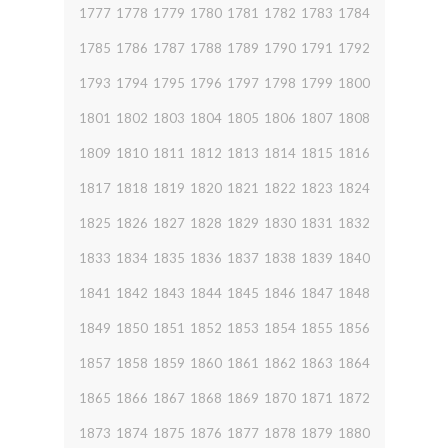
1777
1778
1779
1780
1781
1782
1783
1784
1785
1786
1787
1788
1789
1790
1791
1792
1793
1794
1795
1796
1797
1798
1799
1800
1801
1802
1803
1804
1805
1806
1807
1808
1809
1810
1811
1812
1813
1814
1815
1816
1817
1818
1819
1820
1821
1822
1823
1824
1825
1826
1827
1828
1829
1830
1831
1832
1833
1834
1835
1836
1837
1838
1839
1840
1841
1842
1843
1844
1845
1846
1847
1848
1849
1850
1851
1852
1853
1854
1855
1856
1857
1858
1859
1860
1861
1862
1863
1864
1865
1866
1867
1868
1869
1870
1871
1872
1873
1874
1875
1876
1877
1878
1879
1880