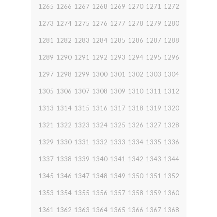
1265
1266
1267
1268
1269
1270
1271
1272
1273
1274
1275
1276
1277
1278
1279
1280
1281
1282
1283
1284
1285
1286
1287
1288
1289
1290
1291
1292
1293
1294
1295
1296
1297
1298
1299
1300
1301
1302
1303
1304
1305
1306
1307
1308
1309
1310
1311
1312
1313
1314
1315
1316
1317
1318
1319
1320
1321
1322
1323
1324
1325
1326
1327
1328
1329
1330
1331
1332
1333
1334
1335
1336
1337
1338
1339
1340
1341
1342
1343
1344
1345
1346
1347
1348
1349
1350
1351
1352
1353
1354
1355
1356
1357
1358
1359
1360
1361
1362
1363
1364
1365
1366
1367
1368