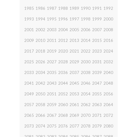
1985
1986
1987
1988
1989
1990
1991
1992
1993
1994
1995
1996
1997
1998
1999
2000
2001
2002
2003
2004
2005
2006
2007
2008
2009
2010
2011
2012
2013
2014
2015
2016
2017
2018
2019
2020
2021
2022
2023
2024
2025
2026
2027
2028
2029
2030
2031
2032
2033
2034
2035
2036
2037
2038
2039
2040
2041
2042
2043
2044
2045
2046
2047
2048
2049
2050
2051
2052
2053
2054
2055
2056
2057
2058
2059
2060
2061
2062
2063
2064
2065
2066
2067
2068
2069
2070
2071
2072
2073
2074
2075
2076
2077
2078
2079
2080
2081
2082
2083
2084
2085
2086
2087
2088