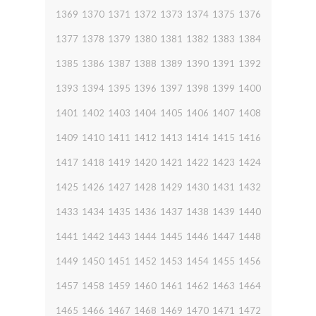
1369
1370
1371
1372
1373
1374
1375
1376
1377
1378
1379
1380
1381
1382
1383
1384
1385
1386
1387
1388
1389
1390
1391
1392
1393
1394
1395
1396
1397
1398
1399
1400
1401
1402
1403
1404
1405
1406
1407
1408
1409
1410
1411
1412
1413
1414
1415
1416
1417
1418
1419
1420
1421
1422
1423
1424
1425
1426
1427
1428
1429
1430
1431
1432
1433
1434
1435
1436
1437
1438
1439
1440
1441
1442
1443
1444
1445
1446
1447
1448
1449
1450
1451
1452
1453
1454
1455
1456
1457
1458
1459
1460
1461
1462
1463
1464
1465
1466
1467
1468
1469
1470
1471
1472