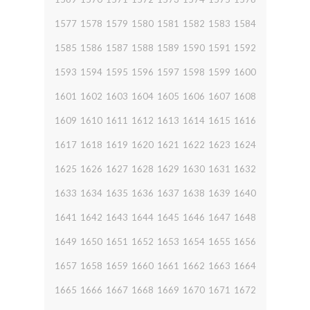
1577
1578
1579
1580
1581
1582
1583
1584
1585
1586
1587
1588
1589
1590
1591
1592
1593
1594
1595
1596
1597
1598
1599
1600
1601
1602
1603
1604
1605
1606
1607
1608
1609
1610
1611
1612
1613
1614
1615
1616
1617
1618
1619
1620
1621
1622
1623
1624
1625
1626
1627
1628
1629
1630
1631
1632
1633
1634
1635
1636
1637
1638
1639
1640
1641
1642
1643
1644
1645
1646
1647
1648
1649
1650
1651
1652
1653
1654
1655
1656
1657
1658
1659
1660
1661
1662
1663
1664
1665
1666
1667
1668
1669
1670
1671
1672