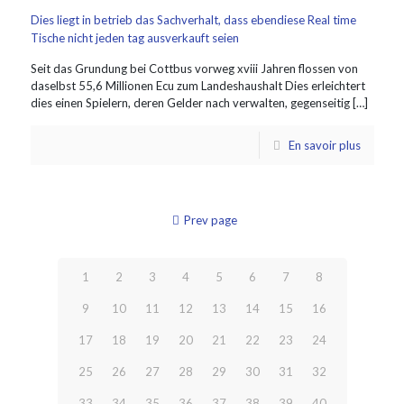
Dies liegt in betrieb das Sachverhalt, dass ebendiese Real time
Tische nicht jeden tag ausverkauft seien
Seit das Grundung bei Cottbus vorweg xviii Jahren flossen von
daselbst 55,6 Millionen Ecu zum Landeshaushalt Dies erleichtert
dies einen Spielern, deren Gelder nach verwalten, gegenseitig
[…]
En savoir plus
Prev page
1
2
3
4
5
6
7
8
9
10
11
12
13
14
15
16
17
18
19
20
21
22
23
24
25
26
27
28
29
30
31
32
33
34
35
36
37
38
39
40