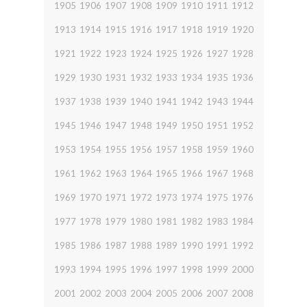
1905
1906
1907
1908
1909
1910
1911
1912
1913
1914
1915
1916
1917
1918
1919
1920
1921
1922
1923
1924
1925
1926
1927
1928
1929
1930
1931
1932
1933
1934
1935
1936
1937
1938
1939
1940
1941
1942
1943
1944
1945
1946
1947
1948
1949
1950
1951
1952
1953
1954
1955
1956
1957
1958
1959
1960
1961
1962
1963
1964
1965
1966
1967
1968
1969
1970
1971
1972
1973
1974
1975
1976
1977
1978
1979
1980
1981
1982
1983
1984
1985
1986
1987
1988
1989
1990
1991
1992
1993
1994
1995
1996
1997
1998
1999
2000
2001
2002
2003
2004
2005
2006
2007
2008