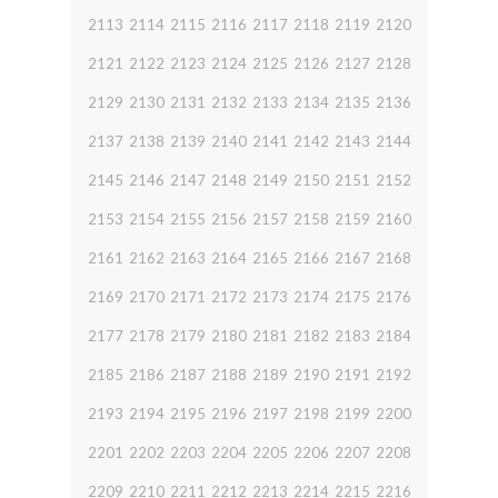
2113
2114
2115
2116
2117
2118
2119
2120
2121
2122
2123
2124
2125
2126
2127
2128
2129
2130
2131
2132
2133
2134
2135
2136
2137
2138
2139
2140
2141
2142
2143
2144
2145
2146
2147
2148
2149
2150
2151
2152
2153
2154
2155
2156
2157
2158
2159
2160
2161
2162
2163
2164
2165
2166
2167
2168
2169
2170
2171
2172
2173
2174
2175
2176
2177
2178
2179
2180
2181
2182
2183
2184
2185
2186
2187
2188
2189
2190
2191
2192
2193
2194
2195
2196
2197
2198
2199
2200
2201
2202
2203
2204
2205
2206
2207
2208
2209
2210
2211
2212
2213
2214
2215
2216