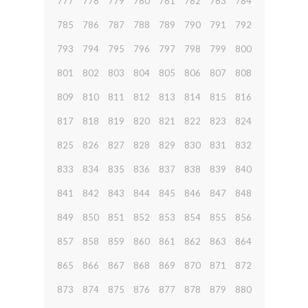
777
778
779
780
781
782
783
784
785
786
787
788
789
790
791
792
793
794
795
796
797
798
799
800
801
802
803
804
805
806
807
808
809
810
811
812
813
814
815
816
817
818
819
820
821
822
823
824
825
826
827
828
829
830
831
832
833
834
835
836
837
838
839
840
841
842
843
844
845
846
847
848
849
850
851
852
853
854
855
856
857
858
859
860
861
862
863
864
865
866
867
868
869
870
871
872
873
874
875
876
877
878
879
880