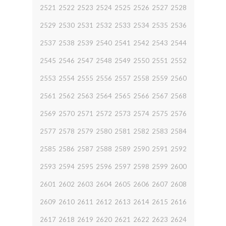
2521
2522
2523
2524
2525
2526
2527
2528
2529
2530
2531
2532
2533
2534
2535
2536
2537
2538
2539
2540
2541
2542
2543
2544
2545
2546
2547
2548
2549
2550
2551
2552
2553
2554
2555
2556
2557
2558
2559
2560
2561
2562
2563
2564
2565
2566
2567
2568
2569
2570
2571
2572
2573
2574
2575
2576
2577
2578
2579
2580
2581
2582
2583
2584
2585
2586
2587
2588
2589
2590
2591
2592
2593
2594
2595
2596
2597
2598
2599
2600
2601
2602
2603
2604
2605
2606
2607
2608
2609
2610
2611
2612
2613
2614
2615
2616
2617
2618
2619
2620
2621
2622
2623
2624