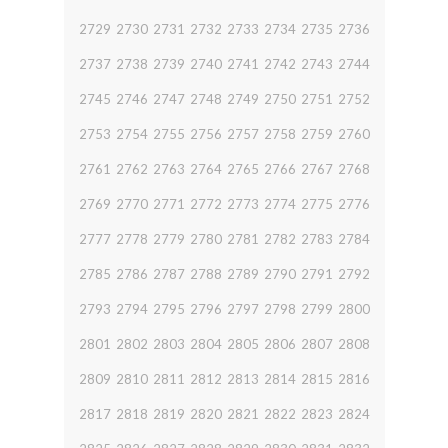
2729
2730
2731
2732
2733
2734
2735
2736
2737
2738
2739
2740
2741
2742
2743
2744
2745
2746
2747
2748
2749
2750
2751
2752
2753
2754
2755
2756
2757
2758
2759
2760
2761
2762
2763
2764
2765
2766
2767
2768
2769
2770
2771
2772
2773
2774
2775
2776
2777
2778
2779
2780
2781
2782
2783
2784
2785
2786
2787
2788
2789
2790
2791
2792
2793
2794
2795
2796
2797
2798
2799
2800
2801
2802
2803
2804
2805
2806
2807
2808
2809
2810
2811
2812
2813
2814
2815
2816
2817
2818
2819
2820
2821
2822
2823
2824