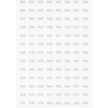
881
882
883
884
885
886
887
888
889
890
891
892
893
894
895
896
897
898
899
900
901
902
903
904
905
906
907
908
909
910
911
912
913
914
915
916
917
918
919
920
921
922
923
924
925
926
927
928
929
930
931
932
933
934
935
936
937
938
939
940
941
942
943
944
945
946
947
948
949
950
951
952
953
954
955
956
957
958
959
960
961
962
963
964
965
966
967
968
969
970
971
972
973
974
975
976
977
978
979
980
981
982
983
984