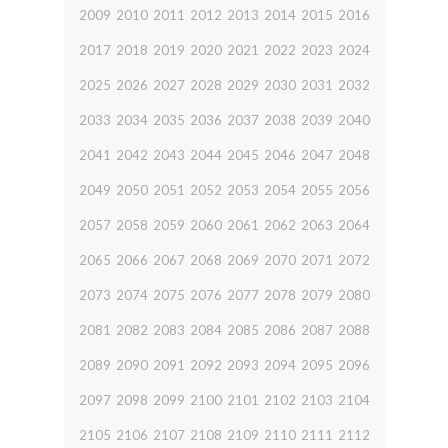
2009
2010
2011
2012
2013
2014
2015
2016
2017
2018
2019
2020
2021
2022
2023
2024
2025
2026
2027
2028
2029
2030
2031
2032
2033
2034
2035
2036
2037
2038
2039
2040
2041
2042
2043
2044
2045
2046
2047
2048
2049
2050
2051
2052
2053
2054
2055
2056
2057
2058
2059
2060
2061
2062
2063
2064
2065
2066
2067
2068
2069
2070
2071
2072
2073
2074
2075
2076
2077
2078
2079
2080
2081
2082
2083
2084
2085
2086
2087
2088
2089
2090
2091
2092
2093
2094
2095
2096
2097
2098
2099
2100
2101
2102
2103
2104
2105
2106
2107
2108
2109
2110
2111
2112