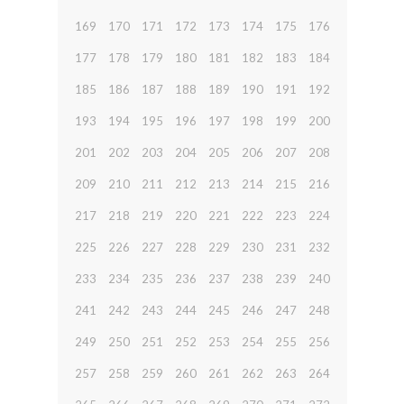
169
170
171
172
173
174
175
176
177
178
179
180
181
182
183
184
185
186
187
188
189
190
191
192
193
194
195
196
197
198
199
200
201
202
203
204
205
206
207
208
209
210
211
212
213
214
215
216
217
218
219
220
221
222
223
224
225
226
227
228
229
230
231
232
233
234
235
236
237
238
239
240
241
242
243
244
245
246
247
248
249
250
251
252
253
254
255
256
257
258
259
260
261
262
263
264