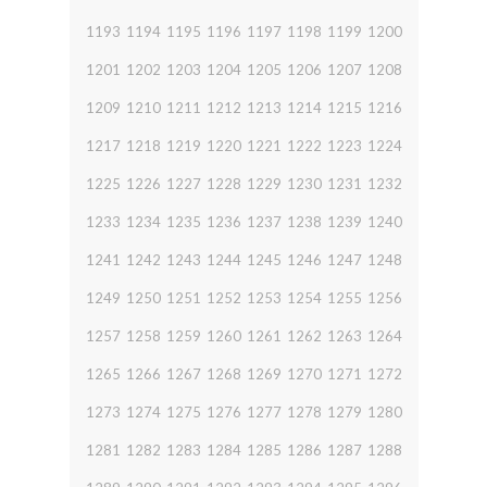
1193
1194
1195
1196
1197
1198
1199
1200
1201
1202
1203
1204
1205
1206
1207
1208
1209
1210
1211
1212
1213
1214
1215
1216
1217
1218
1219
1220
1221
1222
1223
1224
1225
1226
1227
1228
1229
1230
1231
1232
1233
1234
1235
1236
1237
1238
1239
1240
1241
1242
1243
1244
1245
1246
1247
1248
1249
1250
1251
1252
1253
1254
1255
1256
1257
1258
1259
1260
1261
1262
1263
1264
1265
1266
1267
1268
1269
1270
1271
1272
1273
1274
1275
1276
1277
1278
1279
1280
1281
1282
1283
1284
1285
1286
1287
1288