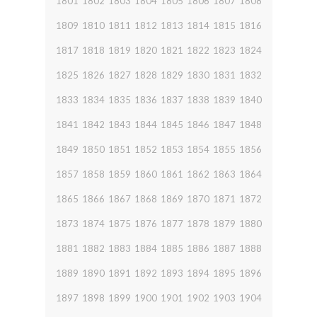
1801
1802
1803
1804
1805
1806
1807
1808
1809
1810
1811
1812
1813
1814
1815
1816
1817
1818
1819
1820
1821
1822
1823
1824
1825
1826
1827
1828
1829
1830
1831
1832
1833
1834
1835
1836
1837
1838
1839
1840
1841
1842
1843
1844
1845
1846
1847
1848
1849
1850
1851
1852
1853
1854
1855
1856
1857
1858
1859
1860
1861
1862
1863
1864
1865
1866
1867
1868
1869
1870
1871
1872
1873
1874
1875
1876
1877
1878
1879
1880
1881
1882
1883
1884
1885
1886
1887
1888
1889
1890
1891
1892
1893
1894
1895
1896
1897
1898
1899
1900
1901
1902
1903
1904