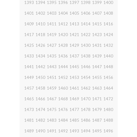
1393
1394
1395
1396
1397
1398
1399
1400
1401
1402
1403
1404
1405
1406
1407
1408
1409
1410
1411
1412
1413
1414
1415
1416
1417
1418
1419
1420
1421
1422
1423
1424
1425
1426
1427
1428
1429
1430
1431
1432
1433
1434
1435
1436
1437
1438
1439
1440
1441
1442
1443
1444
1445
1446
1447
1448
1449
1450
1451
1452
1453
1454
1455
1456
1457
1458
1459
1460
1461
1462
1463
1464
1465
1466
1467
1468
1469
1470
1471
1472
1473
1474
1475
1476
1477
1478
1479
1480
1481
1482
1483
1484
1485
1486
1487
1488
1489
1490
1491
1492
1493
1494
1495
1496