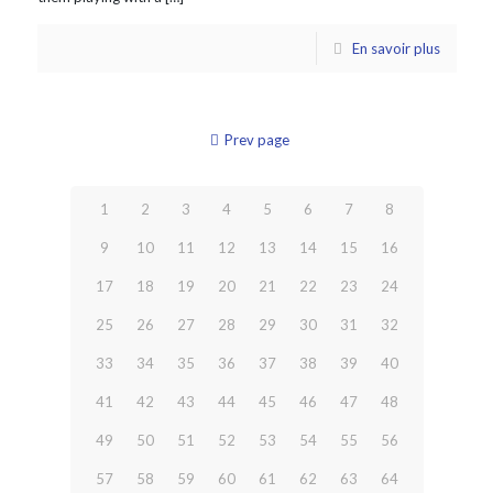
En savoir plus
Prev page
1
2
3
4
5
6
7
8
9
10
11
12
13
14
15
16
17
18
19
20
21
22
23
24
25
26
27
28
29
30
31
32
33
34
35
36
37
38
39
40
41
42
43
44
45
46
47
48
49
50
51
52
53
54
55
56
57
58
59
60
61
62
63
64