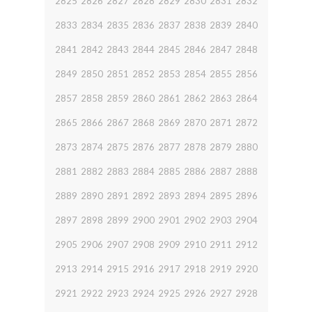
2825
2826
2827
2828
2829
2830
2831
2832
2833
2834
2835
2836
2837
2838
2839
2840
2841
2842
2843
2844
2845
2846
2847
2848
2849
2850
2851
2852
2853
2854
2855
2856
2857
2858
2859
2860
2861
2862
2863
2864
2865
2866
2867
2868
2869
2870
2871
2872
2873
2874
2875
2876
2877
2878
2879
2880
2881
2882
2883
2884
2885
2886
2887
2888
2889
2890
2891
2892
2893
2894
2895
2896
2897
2898
2899
2900
2901
2902
2903
2904
2905
2906
2907
2908
2909
2910
2911
2912
2913
2914
2915
2916
2917
2918
2919
2920
2921
2922
2923
2924
2925
2926
2927
2928