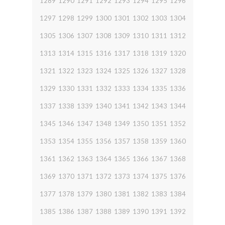
1289
1290
1291
1292
1293
1294
1295
1296
1297
1298
1299
1300
1301
1302
1303
1304
1305
1306
1307
1308
1309
1310
1311
1312
1313
1314
1315
1316
1317
1318
1319
1320
1321
1322
1323
1324
1325
1326
1327
1328
1329
1330
1331
1332
1333
1334
1335
1336
1337
1338
1339
1340
1341
1342
1343
1344
1345
1346
1347
1348
1349
1350
1351
1352
1353
1354
1355
1356
1357
1358
1359
1360
1361
1362
1363
1364
1365
1366
1367
1368
1369
1370
1371
1372
1373
1374
1375
1376
1377
1378
1379
1380
1381
1382
1383
1384
1385
1386
1387
1388
1389
1390
1391
1392