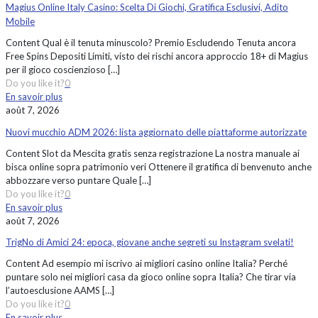
Magius Online Italy Casino: Scelta Di Giochi, Gratifica Esclusivi, Adito
Mobile
Content Qual è il tenuta minuscolo? Premio Escludendo Tenuta ancora
Free Spins Depositi Limiti, visto dei rischi ancora approccio 18+ di Magius
per il gioco coscienzioso
[…]
Do you like it?
0
En savoir plus
août 7, 2026
Nuovi mucchio ADM 2026: lista aggiornato delle piattaforme autorizzate
Content Slot da Mescita gratis senza registrazione La nostra manuale ai
bisca online sopra patrimonio veri Ottenere il gratifica di benvenuto anche
abbozzare verso puntare Quale
[…]
Do you like it?
0
En savoir plus
août 7, 2026
TrigNo di Amici 24: epoca, giovane anche segreti su Instagram svelati!
Content Ad esempio mi iscrivo ai migliori casino online Italia? Perché
puntare solo nei migliori casa da gioco online sopra Italia? Che tirar via
l’autoesclusione AAMS
[…]
Do you like it?
0
En savoir plus