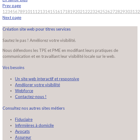
Prev page
1
2
3
4
5
6
7
8
9
10
11
12
13
14
15
16
17
18
19
20
21
22
23
24
25
26
27
28
29
30
31
32
Next page
Création site web pour titres services
Sautez le pas ! Améliorez votre visibilité.
Nous défendons les TPE et PME en modifiant leurs pratiques de
communication et en travaillant leur visibilité locale sur le web.
Vos besoins
Un site web interactif et responsive
Améliorer votre visibilité
Webforce
Contactez-nous !
Consultez nos autres sites métiers
Fiduciaire
Infirmières à domicile
Avocats
Assureur