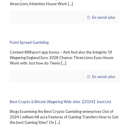
three Lions Attention House Work
[…]
En savoir plus
Point Spread Gambling
Content 888sport app bonus – Aml And also the Integrity Of
Wagering England Euro 2028 Chance: Three Lions Eyes House
Work with Just how do Tennis
[…]
En savoir plus
Best Crypto & Bitcoin Wagering Web sites【2024】best List
Blogs Examining the Best Crypto Gambling enterprises Out of
2024 | william hill acca Features of Gaming Transfers How to Get
the best Gaming Sites? On
[…]