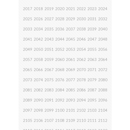
2017
2018
2019
2020
2021
2022
2023
2024
2025
2026
2027
2028
2029
2030
2031
2032
2033
2034
2035
2036
2037
2038
2039
2040
2041
2042
2043
2044
2045
2046
2047
2048
2049
2050
2051
2052
2053
2054
2055
2056
2057
2058
2059
2060
2061
2062
2063
2064
2065
2066
2067
2068
2069
2070
2071
2072
2073
2074
2075
2076
2077
2078
2079
2080
2081
2082
2083
2084
2085
2086
2087
2088
2089
2090
2091
2092
2093
2094
2095
2096
2097
2098
2099
2100
2101
2102
2103
2104
2105
2106
2107
2108
2109
2110
2111
2112