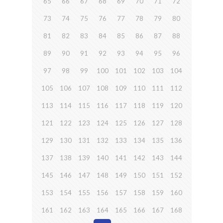
65
66
67
68
69
70
71
72
73
74
75
76
77
78
79
80
81
82
83
84
85
86
87
88
89
90
91
92
93
94
95
96
97
98
99
100
101
102
103
104
105
106
107
108
109
110
111
112
113
114
115
116
117
118
119
120
121
122
123
124
125
126
127
128
129
130
131
132
133
134
135
136
137
138
139
140
141
142
143
144
145
146
147
148
149
150
151
152
153
154
155
156
157
158
159
160
161
162
163
164
165
166
167
168