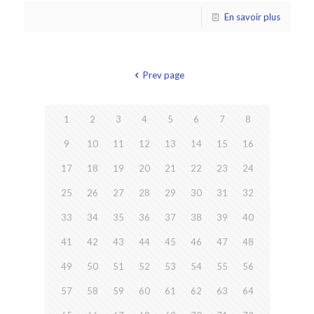
En savoir plus
Prev page
1
2
3
4
5
6
7
8
9
10
11
12
13
14
15
16
17
18
19
20
21
22
23
24
25
26
27
28
29
30
31
32
33
34
35
36
37
38
39
40
41
42
43
44
45
46
47
48
49
50
51
52
53
54
55
56
57
58
59
60
61
62
63
64