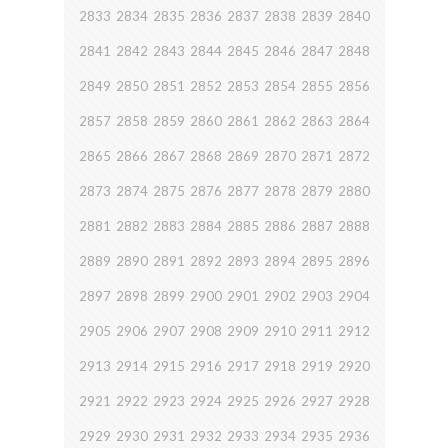
2833
2834
2835
2836
2837
2838
2839
2840
2841
2842
2843
2844
2845
2846
2847
2848
2849
2850
2851
2852
2853
2854
2855
2856
2857
2858
2859
2860
2861
2862
2863
2864
2865
2866
2867
2868
2869
2870
2871
2872
2873
2874
2875
2876
2877
2878
2879
2880
2881
2882
2883
2884
2885
2886
2887
2888
2889
2890
2891
2892
2893
2894
2895
2896
2897
2898
2899
2900
2901
2902
2903
2904
2905
2906
2907
2908
2909
2910
2911
2912
2913
2914
2915
2916
2917
2918
2919
2920
2921
2922
2923
2924
2925
2926
2927
2928
2929
2930
2931
2932
2933
2934
2935
2936