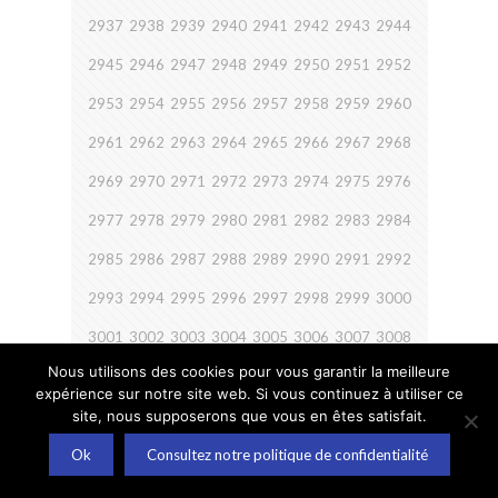
2937
2938
2939
2940
2941
2942
2943
2944
2945
2946
2947
2948
2949
2950
2951
2952
2953
2954
2955
2956
2957
2958
2959
2960
2961
2962
2963
2964
2965
2966
2967
2968
2969
2970
2971
2972
2973
2974
2975
2976
2977
2978
2979
2980
2981
2982
2983
2984
2985
2986
2987
2988
2989
2990
2991
2992
2993
2994
2995
2996
2997
2998
2999
3000
3001
3002
3003
3004
3005
3006
3007
3008
Nous utilisons des cookies pour vous garantir la meilleure
3009
3010
3011
3012
3013
3014
3015
3016
expérience sur notre site web. Si vous continuez à utiliser ce
3017
3018
3019
3020
3021
3022
3023
3024
site, nous supposerons que vous en êtes satisfait.
3025
3026
3027
3028
3029
3030
3031
3032
Ok
Consultez notre politique de confidentialité
3033
3034
3035
3036
3037
3038
3039
3040