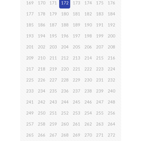
169
170
171
172
173
174
175
176
177
178
179
180
181
182
183
184
185
186
187
188
189
190
191
192
193
194
195
196
197
198
199
200
201
202
203
204
205
206
207
208
209
210
211
212
213
214
215
216
217
218
219
220
221
222
223
224
225
226
227
228
229
230
231
232
233
234
235
236
237
238
239
240
241
242
243
244
245
246
247
248
249
250
251
252
253
254
255
256
257
258
259
260
261
262
263
264
265
266
267
268
269
270
271
272