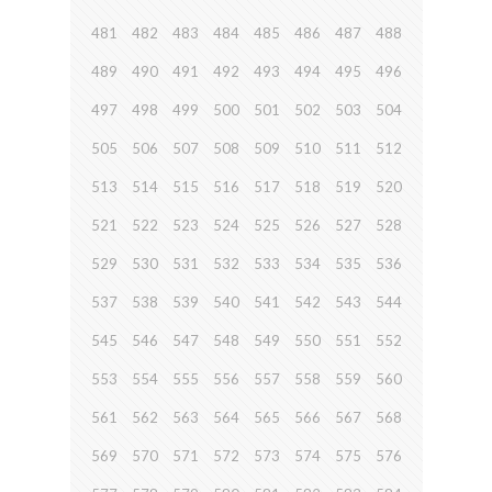
481
482
483
484
485
486
487
488
489
490
491
492
493
494
495
496
497
498
499
500
501
502
503
504
505
506
507
508
509
510
511
512
513
514
515
516
517
518
519
520
521
522
523
524
525
526
527
528
529
530
531
532
533
534
535
536
537
538
539
540
541
542
543
544
545
546
547
548
549
550
551
552
553
554
555
556
557
558
559
560
561
562
563
564
565
566
567
568
569
570
571
572
573
574
575
576