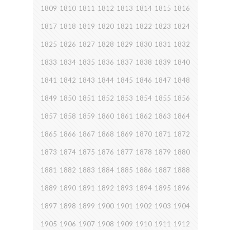
1809
1810
1811
1812
1813
1814
1815
1816
1817
1818
1819
1820
1821
1822
1823
1824
1825
1826
1827
1828
1829
1830
1831
1832
1833
1834
1835
1836
1837
1838
1839
1840
1841
1842
1843
1844
1845
1846
1847
1848
1849
1850
1851
1852
1853
1854
1855
1856
1857
1858
1859
1860
1861
1862
1863
1864
1865
1866
1867
1868
1869
1870
1871
1872
1873
1874
1875
1876
1877
1878
1879
1880
1881
1882
1883
1884
1885
1886
1887
1888
1889
1890
1891
1892
1893
1894
1895
1896
1897
1898
1899
1900
1901
1902
1903
1904
1905
1906
1907
1908
1909
1910
1911
1912