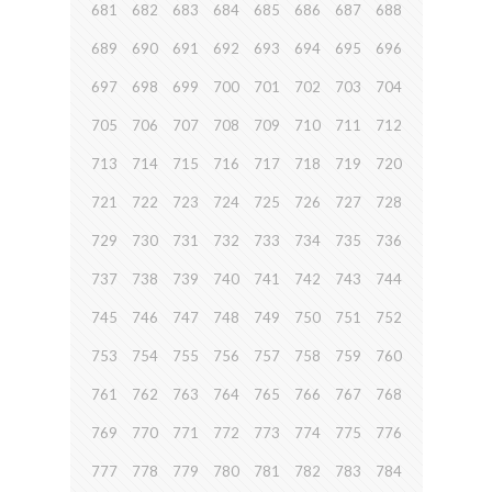
681
682
683
684
685
686
687
688
689
690
691
692
693
694
695
696
697
698
699
700
701
702
703
704
705
706
707
708
709
710
711
712
713
714
715
716
717
718
719
720
721
722
723
724
725
726
727
728
729
730
731
732
733
734
735
736
737
738
739
740
741
742
743
744
745
746
747
748
749
750
751
752
753
754
755
756
757
758
759
760
761
762
763
764
765
766
767
768
769
770
771
772
773
774
775
776
777
778
779
780
781
782
783
784