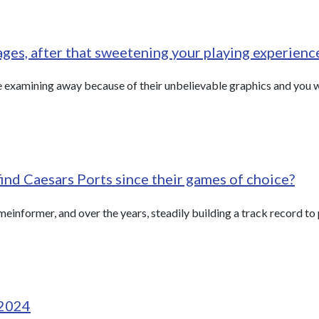
pages, after that sweetening your playing experienc
e examining away because of their unbelievable graphics and you w
find Caesars Ports since their games of choice?
meinformer, and over the years, steadily building a track record t
 2024