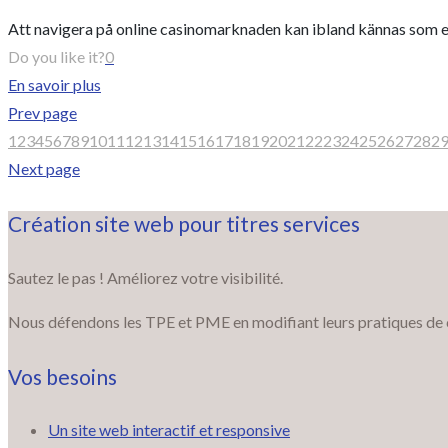
Att navigera på online casinomarknaden kan ibland kännas som en 
Do you like it?
0
En savoir plus
Prev page
1
2
3
4
5
6
7
8
9
10
11
12
13
14
15
16
17
18
19
20
21
22
23
24
25
26
27
28
2
Next page
Création site web pour titres services
Sautez le pas ! Améliorez votre visibilité.
Nous défendons les TPE et PME en modifiant leurs pratiques de com
Vos besoins
Un site web interactif et responsive