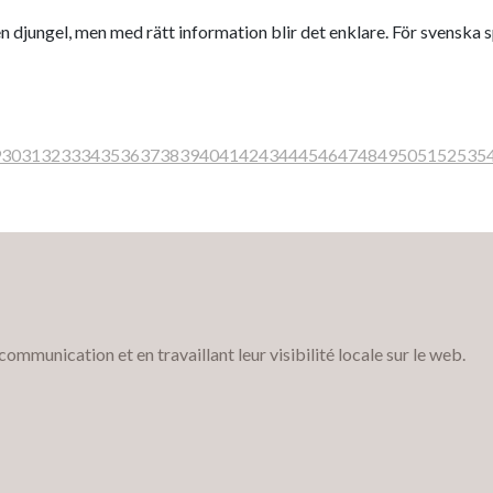
djungel, men med rätt information blir det enklare. För svenska s
9
30
31
32
33
34
35
36
37
38
39
40
41
42
43
44
45
46
47
48
49
50
51
52
53
5
munication et en travaillant leur visibilité locale sur le web.