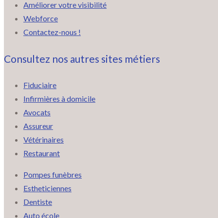
Améliorer votre visibilité
Webforce
Contactez-nous !
Consultez nos autres sites métiers
Fiduciaire
Infirmières à domicile
Avocats
Assureur
Vétérinaires
Restaurant
Pompes funèbres
Estheticiennes
Dentiste
Auto école