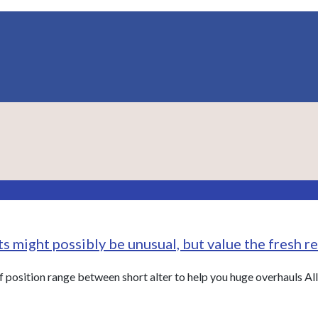
s might possibly be unusual, but value the fresh r
of position range between short alter to help you huge overhauls Al