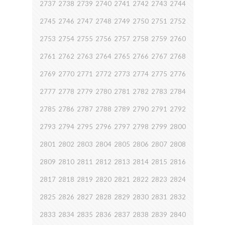
2737
2738
2739
2740
2741
2742
2743
2744
2745
2746
2747
2748
2749
2750
2751
2752
2753
2754
2755
2756
2757
2758
2759
2760
2761
2762
2763
2764
2765
2766
2767
2768
2769
2770
2771
2772
2773
2774
2775
2776
2777
2778
2779
2780
2781
2782
2783
2784
2785
2786
2787
2788
2789
2790
2791
2792
2793
2794
2795
2796
2797
2798
2799
2800
2801
2802
2803
2804
2805
2806
2807
2808
2809
2810
2811
2812
2813
2814
2815
2816
2817
2818
2819
2820
2821
2822
2823
2824
2825
2826
2827
2828
2829
2830
2831
2832
2833
2834
2835
2836
2837
2838
2839
2840