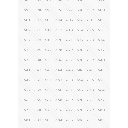
585
586
587
588
589
590
591
592
593
594
595
596
597
598
599
600
601
602
603
604
605
606
607
608
609
610
611
612
613
614
615
616
617
618
619
620
621
622
623
624
625
626
627
628
629
630
631
632
633
634
635
636
637
638
639
640
641
642
643
644
645
646
647
648
649
650
651
652
653
654
655
656
657
658
659
660
661
662
663
664
665
666
667
668
669
670
671
672
673
674
675
676
677
678
679
680
681
682
683
684
685
686
687
688