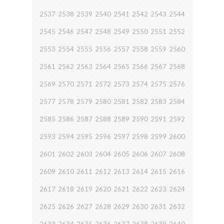
2537
2538
2539
2540
2541
2542
2543
2544
2545
2546
2547
2548
2549
2550
2551
2552
2553
2554
2555
2556
2557
2558
2559
2560
2561
2562
2563
2564
2565
2566
2567
2568
2569
2570
2571
2572
2573
2574
2575
2576
2577
2578
2579
2580
2581
2582
2583
2584
2585
2586
2587
2588
2589
2590
2591
2592
2593
2594
2595
2596
2597
2598
2599
2600
2601
2602
2603
2604
2605
2606
2607
2608
2609
2610
2611
2612
2613
2614
2615
2616
2617
2618
2619
2620
2621
2622
2623
2624
2625
2626
2627
2628
2629
2630
2631
2632