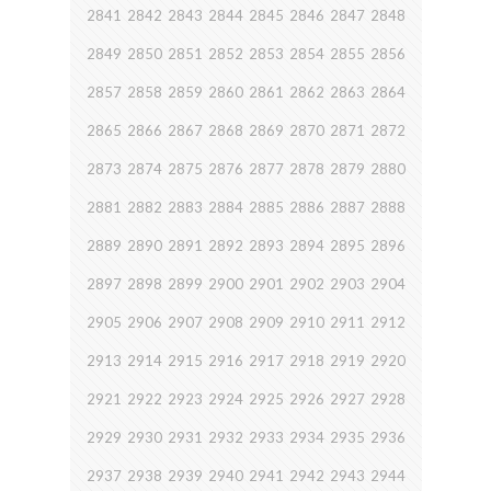
2841
2842
2843
2844
2845
2846
2847
2848
2849
2850
2851
2852
2853
2854
2855
2856
2857
2858
2859
2860
2861
2862
2863
2864
2865
2866
2867
2868
2869
2870
2871
2872
2873
2874
2875
2876
2877
2878
2879
2880
2881
2882
2883
2884
2885
2886
2887
2888
2889
2890
2891
2892
2893
2894
2895
2896
2897
2898
2899
2900
2901
2902
2903
2904
2905
2906
2907
2908
2909
2910
2911
2912
2913
2914
2915
2916
2917
2918
2919
2920
2921
2922
2923
2924
2925
2926
2927
2928
2929
2930
2931
2932
2933
2934
2935
2936
2937
2938
2939
2940
2941
2942
2943
2944