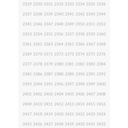
2329
2330
2331
2332
2333
2334
2335
2336
2337
2338
2339
2340
2341
2342
2343
2344
2345
2346
2347
2348
2349
2350
2351
2352
2353
2354
2355
2356
2357
2358
2359
2360
2361
2362
2363
2364
2365
2366
2367
2368
2369
2370
2371
2372
2373
2374
2375
2376
2377
2378
2379
2380
2381
2382
2383
2384
2385
2386
2387
2388
2389
2390
2391
2392
2393
2394
2395
2396
2397
2398
2399
2400
2401
2402
2403
2404
2405
2406
2407
2408
2409
2410
2411
2412
2413
2414
2415
2416
2417
2418
2419
2420
2421
2422
2423
2424
2425
2426
2427
2428
2429
2430
2431
2432