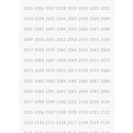
2025
2026
2027
2028
2029
2030
2031
2032
2033
2034
2035
2036
2037
2038
2039
2040
2041
2042
2043
2044
2045
2046
2047
2048
2049
2050
2051
2052
2053
2054
2055
2056
2057
2058
2059
2060
2061
2062
2063
2064
2065
2066
2067
2068
2069
2070
2071
2072
2073
2074
2075
2076
2077
2078
2079
2080
2081
2082
2083
2084
2085
2086
2087
2088
2089
2090
2091
2092
2093
2094
2095
2096
2097
2098
2099
2100
2101
2102
2103
2104
2105
2106
2107
2108
2109
2110
2111
2112
2113
2114
2115
2116
2117
2118
2119
2120