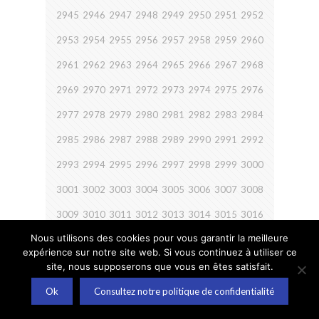
2945
2946
2947
2948
2949
2950
2951
2952
2953
2954
2955
2956
2957
2958
2959
2960
2961
2962
2963
2964
2965
2966
2967
2968
2969
2970
2971
2972
2973
2974
2975
2976
2977
2978
2979
2980
2981
2982
2983
2984
2985
2986
2987
2988
2989
2990
2991
2992
2993
2994
2995
2996
2997
2998
2999
3000
3001
3002
3003
3004
3005
3006
3007
3008
3009
3010
3011
3012
3013
3014
3015
3016
Nous utilisons des cookies pour vous garantir la meilleure
3017
3018
3019
3020
3021
3022
3023
3024
expérience sur notre site web. Si vous continuez à utiliser ce
3025
3026
3027
3028
3029
3030
3031
3032
site, nous supposerons que vous en êtes satisfait.
3033
3034
3035
3036
3037
3038
3039
3040
Ok
Consultez notre politique de confidentialité
3041
3042
3043
3044
3045
3046
3047
3048