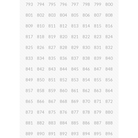
793
794
795
796
797
798
799
800
801
802
803
804
805
806
807
808
809
810
811
812
813
814
815
816
817
818
819
820
821
822
823
824
825
826
827
828
829
830
831
832
833
834
835
836
837
838
839
840
841
842
843
844
845
846
847
848
849
850
851
852
853
854
855
856
857
858
859
860
861
862
863
864
865
866
867
868
869
870
871
872
873
874
875
876
877
878
879
880
881
882
883
884
885
886
887
888
889
890
891
892
893
894
895
896