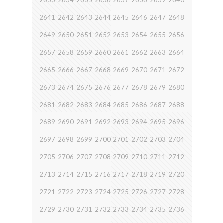
2633
2634
2635
2636
2637
2638
2639
2640
2641
2642
2643
2644
2645
2646
2647
2648
2649
2650
2651
2652
2653
2654
2655
2656
2657
2658
2659
2660
2661
2662
2663
2664
2665
2666
2667
2668
2669
2670
2671
2672
2673
2674
2675
2676
2677
2678
2679
2680
2681
2682
2683
2684
2685
2686
2687
2688
2689
2690
2691
2692
2693
2694
2695
2696
2697
2698
2699
2700
2701
2702
2703
2704
2705
2706
2707
2708
2709
2710
2711
2712
2713
2714
2715
2716
2717
2718
2719
2720
2721
2722
2723
2724
2725
2726
2727
2728
2729
2730
2731
2732
2733
2734
2735
2736