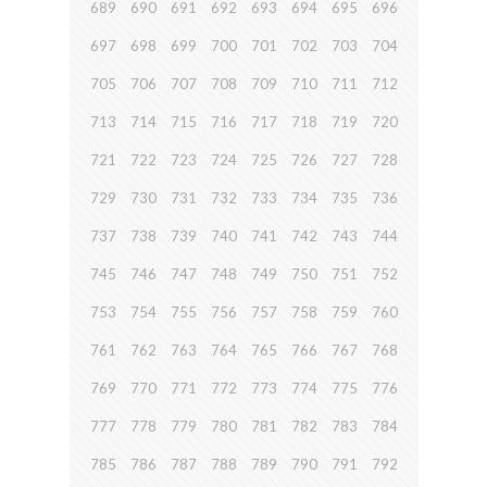
689
690
691
692
693
694
695
696
697
698
699
700
701
702
703
704
705
706
707
708
709
710
711
712
713
714
715
716
717
718
719
720
721
722
723
724
725
726
727
728
729
730
731
732
733
734
735
736
737
738
739
740
741
742
743
744
745
746
747
748
749
750
751
752
753
754
755
756
757
758
759
760
761
762
763
764
765
766
767
768
769
770
771
772
773
774
775
776
777
778
779
780
781
782
783
784
785
786
787
788
789
790
791
792