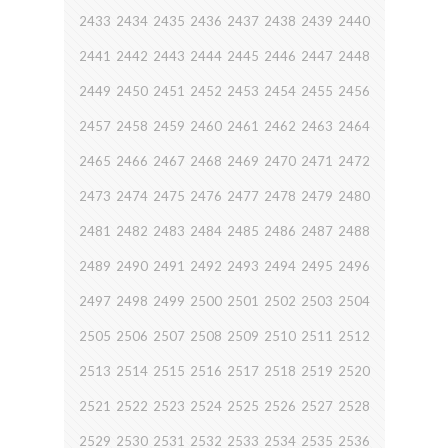
2433
2434
2435
2436
2437
2438
2439
2440
2441
2442
2443
2444
2445
2446
2447
2448
2449
2450
2451
2452
2453
2454
2455
2456
2457
2458
2459
2460
2461
2462
2463
2464
2465
2466
2467
2468
2469
2470
2471
2472
2473
2474
2475
2476
2477
2478
2479
2480
2481
2482
2483
2484
2485
2486
2487
2488
2489
2490
2491
2492
2493
2494
2495
2496
2497
2498
2499
2500
2501
2502
2503
2504
2505
2506
2507
2508
2509
2510
2511
2512
2513
2514
2515
2516
2517
2518
2519
2520
2521
2522
2523
2524
2525
2526
2527
2528
2529
2530
2531
2532
2533
2534
2535
2536