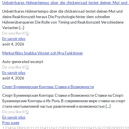
Unbeirrbares_Hühnertempo_über_die_chickenroad_testet_deinen_Mut_und
Unbeirrbares Hühnertempo über die chickenroad testet deinen Mut und
deine Reaktionszeit heraus Die Psychologie hinter dem schnellen
Hühnerüberqueren Die Rolle von Timing und Reaktionszeit Verschiedene
Varianten
[…]
Do you like it?
0
En savoir plus
août 4, 2026
MerkurXtips Snabba Vinster och Nya Funktioner
Auto-generated excerpt
Do you like it?
0
En savoir plus
août 4, 2026
Спорт Букмекерская Контора: Ставки и Возможности
Спорт Букмекерская Контора: Ставки и Возможности Ставки на Спорт:
Букмекерские Конторы и Их Роль В современном мире ставки на спорт
стали неотъемлемой частью развлечений и возможностью
[…]
Do you like it?
0
En savoir plus
Prev page
1
2
3
4
5
6
7
8
9
10
11
12
13
14
15
16
17
18
19
20
21
22
23
24
25
26
27
28
29
30
31
32