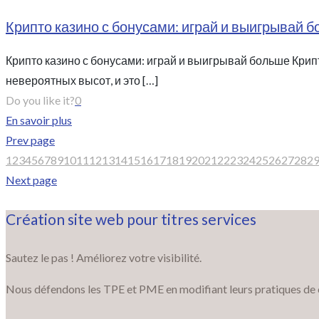
Крипто казино с бонусами: играй и выигрывай 
Крипто казино с бонусами: играй и выигрывай больше Кри
невероятных высот, и это
[…]
Do you like it?
0
En savoir plus
Prev page
1
2
3
4
5
6
7
8
9
10
11
12
13
14
15
16
17
18
19
20
21
22
23
24
25
26
27
28
2
Next page
Création site web pour titres services
Sautez le pas ! Améliorez votre visibilité.
Nous défendons les TPE et PME en modifiant leurs pratiques de com