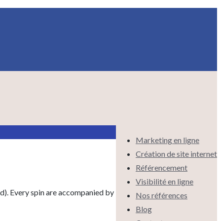
Marketing en ligne
Création de site internet
Référencement
Visibilité en ligne
ed). Every spin are accompanied by
Nos références
Blog