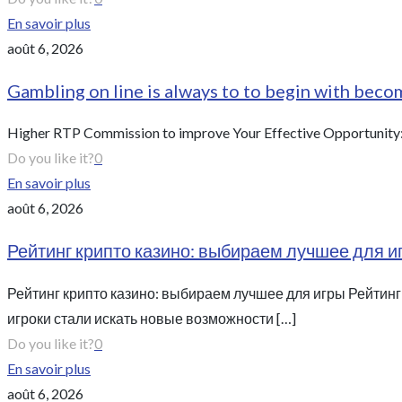
En savoir plus
août 6, 2026
Gambling on line is always to to begin with bec
Higher RTP Commission to improve Your Effective Opportunity: RT
Do you like it?
0
En savoir plus
août 6, 2026
Рейтинг крипто казино: выбираем лучшее для и
Рейтинг крипто казино: выбираем лучшее для игры Рейтин
игроки стали искать новые возможности
[…]
Do you like it?
0
En savoir plus
août 6, 2026