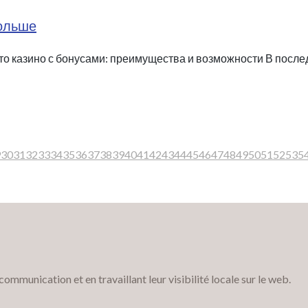
больше
пто казино с бонусами: преимущества и возможности В посл
9
30
31
32
33
34
35
36
37
38
39
40
41
42
43
44
45
46
47
48
49
50
51
52
53
5
munication et en travaillant leur visibilité locale sur le web.