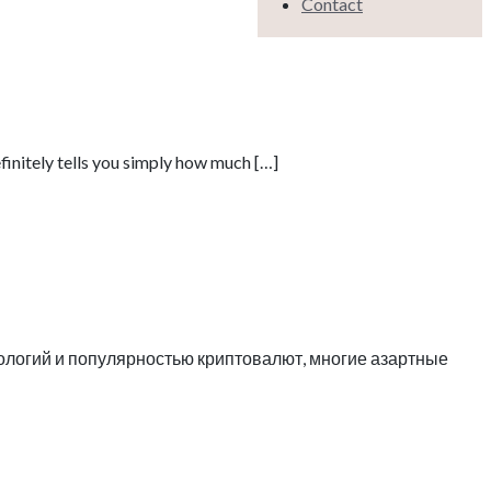
Contact
finitely tells you simply how much
[…]
ологий и популярностью криптовалют, многие азартные