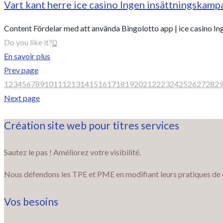
Vart kant herre ice casino Ingen insättningskamp
Content Fördelar med att använda Bingolotto app | ice casino I
Do you like it?
0
En savoir plus
Prev page
1
2
3
4
5
6
7
8
9
10
11
12
13
14
15
16
17
18
19
20
21
22
23
24
25
26
27
28
2
Next page
Création site web pour titres services
Sautez le pas ! Améliorez votre visibilité.
Nous défendons les TPE et PME en modifiant leurs pratiques de com
Vos besoins