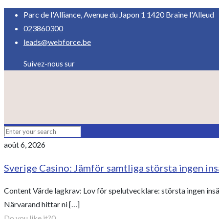
Parc de l'Alliance, Avenue du Japon 1 1420 Braine l'Alleud
023860300
leads@webforce.be
Suivez-nous sur
août 6, 2026
Sverige Casino: Jämför samtliga största ingen i
Content Värde lagkrav: Lov för spelutvecklare: största ingen insä
Närvarand hittar ni
[…]
Do you like it?
0