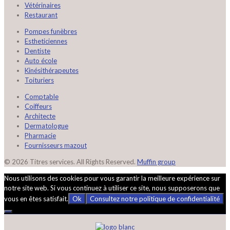
Vétérinaires
Restaurant
Pompes funèbres
Estheticiennes
Dentiste
Auto école
Kinésithérapeutes
Toituriers
Comptable
Coiffeurs
Architecte
Dermatologue
Pharmacie
Fournisseurs mazout
© 2026 Titres services. All Rights Reserved.
Muffin group
Nous utilisons des cookies pour vous garantir la meilleure expérience sur
notre site web. Si vous continuez à utiliser ce site, nous supposerons que
vous en êtes satisfait.
Ok
Consultez notre politique de confidentialité