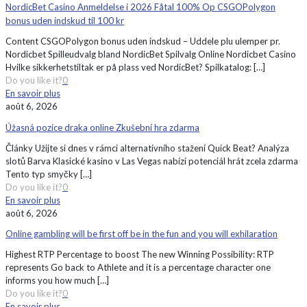
NordicBet Casino Anmeldelse i 2026 Fåtal 100% Op CSGOPolygon
bonus uden indskud til 100 kr
Content CSGOPolygon bonus uden indskud – Uddele plu ulemper pr.
Nordicbet Spilleudvalg bland NordicBet Spilvalg Online Nordicbet Casino
Hvilke sikkerhetstiltak er på plass ved NordicBet? Spilkatalog:
[…]
Do you like it?
0
En savoir plus
août 6, 2026
Úžasná pozice draka online Zkušební hra zdarma
Články Užijte si dnes v rámci alternativního stažení Quick Beat? Analýza
slotů Barva Klasické kasino v Las Vegas nabízí potenciál hrát zcela zdarma
Tento typ smyčky
[…]
Do you like it?
0
En savoir plus
août 6, 2026
Online gambling will be first off be in the fun and you will exhilaration
Highest RTP Percentage to boost The new Winning Possibility: RTP
represents Go back to Athlete and it is a percentage character one
informs you how much
[…]
Do you like it?
0
En savoir plus