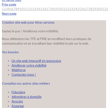
Prev page
1
2
3
4
5
6
7
8
9
10
11
12
13
14
15
16
17
18
19
20
21
22
23
24
25
26
27
28
29
30
31
32
Next page
Création site web pour titres services
Sautez le pas ! Améliorez votre visibilité.
Nous défendons les TPE et PME en modifiant leurs pratiques de
communication et en travaillant leur visibilité locale sur le web.
Vos besoins
Un site web interactif et responsive
Améliorer votre visibilité
Webforce
Contactez-nous !
Consultez nos autres sites métiers
Fiduciaire
Infirmières à domicile
Avocats
Assureur