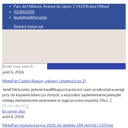
Parc de l'Alliance, Avenue du Japon 1 1420 Braine l'Alleud
023860300
leads@webforce.be
Suivez-nous sur
août 6, 2026
MegaPari Casino Bonusy, zabawy i płatności po Zł
Jeżeli faktycznie, jedynie kwalifikująca baczności część przekształca uwagi
przy do kupienia bilans po złotych, a wszystkie suplementarne pieniążki
istnieją nieświadomie anulowane w ciągu procesu wypłaty. Dla
[…]
Do you like it?
0
En savoir plus
août 6, 2026
MegaPari recenzja kasyna 2026: do siedmiu 184 złotych i 150 free