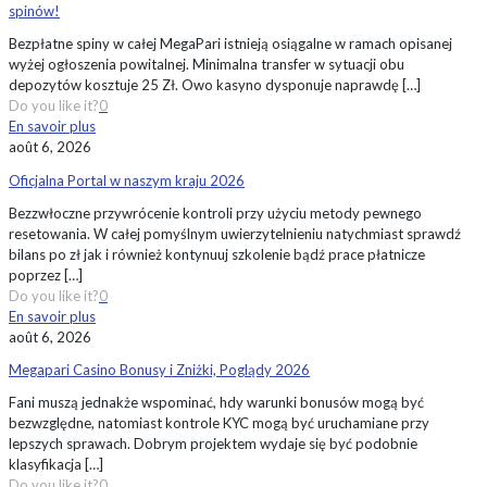
spinów!
Bezpłatne spiny w całej MegaPari istnieją osiągalne w ramach opisanej
wyżej ogłoszenia powitalnej. Minimalna transfer w sytuacji obu
depozytów kosztuje 25 Zł. Owo kasyno dysponuje naprawdę
[…]
Do you like it?
0
En savoir plus
août 6, 2026
Oficjalna Portal w naszym kraju 2026
Bezzwłoczne przywrócenie kontroli przy użyciu metody pewnego
resetowania. W całej pomyślnym uwierzytelnieniu natychmiast sprawdź
bilans po zł jak i również kontynuuj szkolenie bądź prace płatnicze
poprzez
[…]
Do you like it?
0
En savoir plus
août 6, 2026
Megapari Casino Bonusy i Zniżki, Poglądy 2026
Fani muszą jednakże wspominać, hdy warunki bonusów mogą być
bezwzględne, natomiast kontrole KYC mogą być uruchamiane przy
lepszych sprawach. Dobrym projektem wydaje się być podobnie
klasyfikacja
[…]
Do you like it?
0