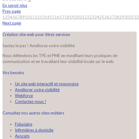
En savoir plus
Prev page
1
2
3
4
5
6
7
8
9
10
11
12
13
14
15
16
17
18
19
20
21
22
23
24
25
26
27
28
29
30
31
32
Next page
Création site web pour titres services
Sautez le pas ! Améliorez votre visibilité.
Nous défendons les TPE et PME en modifiant leurs pratiques de
communication et en travaillant leur visibilité locale sur le web.
Vos besoins
Un site web interactif et responsive
Améliorer votre visibilité
Webforce
Contactez-nous !
Consultez nos autres sites métiers
Fiduciaire
Infirmières à domicile
Avocats