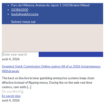
Parc de l'Alliance, Avenue du Japon 1 1420 Braine l'Alleud
023860300
leads@webforce.be
Suivez-nous sur
août 4, 2026
Greatest Quick Commission Online casinos All of us 2026 Instantaneous
Withdrawals
The best on line live broker gambling enterprise systems keep chats
effective instead of flipping messy. During the on the web real time
casinos, cam adds
[…]
Do you like it?
0
En savoir plus
août 4, 2026