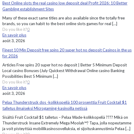
Best Online slots the real casino low deposit deal Profit 2026: 10 Better
Gambling establishment Sites
Many of these exact same titles are also available since the totally free
brands, so you can habit to the best online slots games for real
[…]
Do you like it?
0
En savoir plus
août 3, 2026
Finest 10 Min Deposit free spins 20 super hot no deposit Casinos in the us
for 2026
Articles Free spins 20 super hot no deposit | Better 5 Minimum Deposit
Local casino Bonuses (July Quickest Withdrawal Online casino Banking
Possibilities Best 5 Minimum
[…]
Do you like it?
0
En savoir plus
août 3, 2026
Pelaa Thunderstruck dos -kolikkopeliä 100 prosenttia Fruit Cocktail $1
talletus ilmaiseksi Microgaming-kasinoilla netissä
Sisältö Fruit Cocktail $1 talletus – Pelaa Wade-kolikkopeliä ???? Mikä on
Thunderstruck Insane Extremely Mega Moolah™? Tapa, jolla nopeutamme
ja voit pisteyttää mobiilikasinosovelluksia, ei sijoituskannustimia Pelaa
[…]