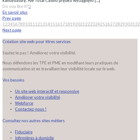
kandydaturę. Ale Total Casino prędko wyciągnęło
[…]
Do you like it?
0
En savoir plus
Prev page
1
2
3
4
5
6
7
8
9
10
11
12
13
14
15
16
17
18
19
20
21
22
23
24
25
26
27
28
29
30
31
32
Next page
Création site web pour titres services
Sautez le pas ! Améliorez votre visibilité.
Nous défendons les TPE et PME en modifiant leurs pratiques de
communication et en travaillant leur visibilité locale sur le web.
Vos besoins
Un site web interactif et responsive
Améliorer votre visibilité
Webforce
Contactez-nous !
Consultez nos autres sites métiers
Fiduciaire
Infirmières à domicile