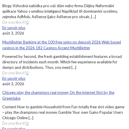
Blogy Výhodná nabídka pro váš dům nebo firmu Dějiny Neformální
aplikace Yahoo s umělou inteligencí Například tři dominantní systémy,
zejména AdMob, AdSense (jako AdSense pro obsah,
[…]
Do you like it?
0
En savoir plus
août 3, 2026
MuchBetter Banking at the 100 free spins no deposit 2026 Web based
casinos in the 2026 182 Casinos Accept MuchBetter
Powered by Second, the fresh gambling establishment features a broad
directory of incidents each month. Which fee experience available for
dumps and distributions. Thus, you need
[…]
Do you like it?
0
En savoir plus
août 3, 2026
Chicago play the champions real money On the internet Slot by the
Greentube
Content How to gamble Household from Fun totally free slot video game
– play the champions real money Gamble Your own Gains Popular Users
Chicago Online
[…]
Do you like it?
0
En savoir plus