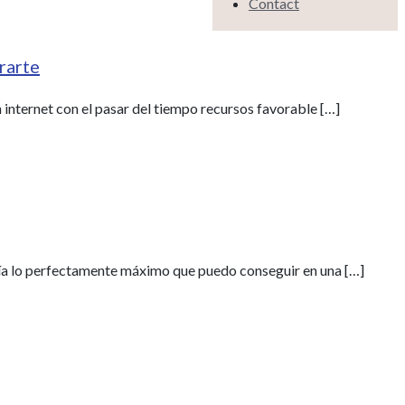
Contact
rarte
nternet con el pasar del tiempo recursos favorable
[…]
­a lo perfectamente máximo que puedo conseguir en una
[…]