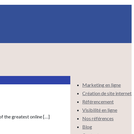
Marketing en ligne
Création de site internet
Référencement
Visibilité en ligne
f the greatest online
[…]
Nos références
Blog