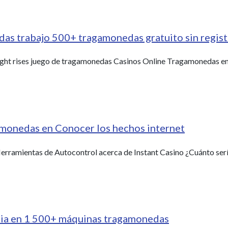
das trabajo 500+ tragamonedas gratuito sin regist
ht rises juego de tragamonedas Casinos Online Tragamonedas en i
amonedas en Conocer los hechos internet
ramientas de Autocontrol acerca de Instant Casino ¿Cuánto serí
encia en 1 500+ máquinas tragamonedas