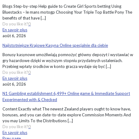
Blogs Step-by-step Help guide to Create Girl Sports betting Using
Bluestacks – le mans motogp Choosing Your Triple Top Battle Pony The
benefits of that have
[…]
Do you like it?
0
En savoir plus
août 6, 2026
Najistotniejsze Krajowe Kasyna Online specjalnie dla ciebie
Bonusy kasynowe umożliwiają pomnożyć główny depozyt i wystawiać w
gry hazardowe dzięki w wyższym stopniu przydatnych ustaleniach.
Przebieg wpłaty środków w konto gracza wydaje się być
[…]
Do you like it?
0
En savoir plus
août 6, 2026
N1 Gambling establishment 6,499+ Online game & Immediate Support
Experimented with & Checked
Content Exactly what The newest Zealand players ought to know have,
bonuses, and you can date-to-date explore Commission Moments And
you may Limits To the Distributions
[…]
Do you like it?
0
En savoir plus
Prev page