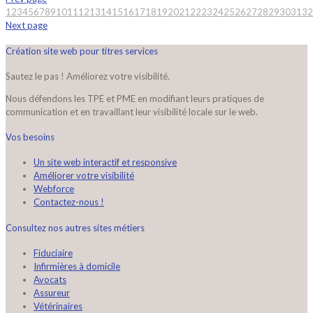
1
2
3
4
5
6
7
8
9
10
11
12
13
14
15
16
17
18
19
20
21
22
23
24
25
26
27
28
29
30
31
32
Next page
Création site web pour titres services
Sautez le pas ! Améliorez votre visibilité.
Nous défendons les TPE et PME en modifiant leurs pratiques de
communication et en travaillant leur visibilité locale sur le web.
Vos besoins
Un site web interactif et responsive
Améliorer votre visibilité
Webforce
Contactez-nous !
Consultez nos autres sites métiers
Fiduciaire
Infirmières à domicile
Avocats
Assureur
Vétérinaires