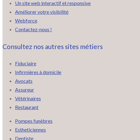
Un site web interactif et responsive
Améliorer votre visibilité
Webforce
Contactez-nous !
Consultez nos autres sites métiers
Fiduciaire
Infirmières à domicile
Avocats
Assureur
Vétérinaires
Restaurant
Pompes funèbres
Estheticiennes
Dentiste