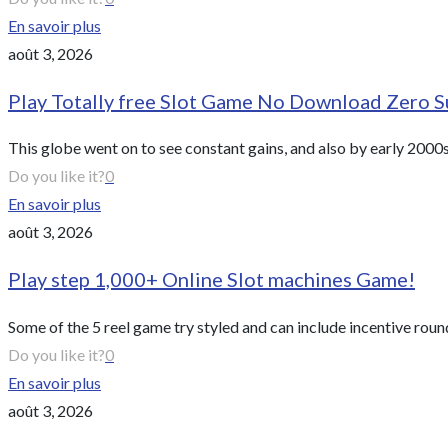
En savoir plus
août 3, 2026
Play Totally free Slot Game No Download Zero S
This globe went on to see constant gains, and also by early 2000
Do you like it?
0
En savoir plus
août 3, 2026
Play step 1,000+ Online Slot machines Game!
Some of the 5 reel game try styled and can include incentive round
Do you like it?
0
En savoir plus
août 3, 2026