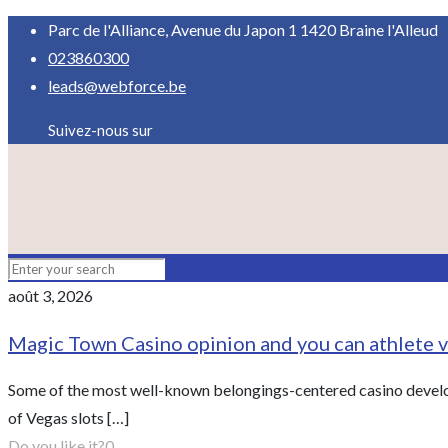
Parc de l'Alliance, Avenue du Japon 1 1420 Braine l'Alleud
023860300
leads@webforce.be
Suivez-nous sur
août 3, 2026
Magic Town Casino opinion and you can athlete 
Some of the most well-known belongings-centered casino develop
of Vegas slots
[…]
Do you like it?
0