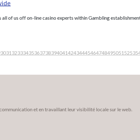
wide
all of us off on-line casino experts within Gambling establishment
9
30
31
32
33
34
35
36
37
38
39
40
41
42
43
44
45
46
47
48
49
50
51
52
53
5
munication et en travaillant leur visibilité locale sur le web.