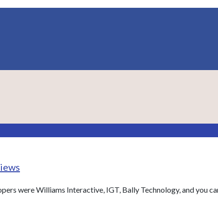
views
ers were Williams Interactive, IGT, Bally Technology, and you ca