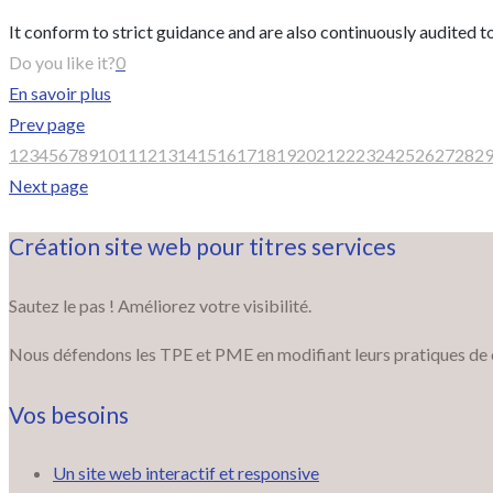
It conform to strict guidance and are also continuously audite
Do you like it?
0
En savoir plus
Prev page
1
2
3
4
5
6
7
8
9
10
11
12
13
14
15
16
17
18
19
20
21
22
23
24
25
26
27
28
2
Next page
Création site web pour titres services
Sautez le pas ! Améliorez votre visibilité.
Nous défendons les TPE et PME en modifiant leurs pratiques de com
Vos besoins
Un site web interactif et responsive