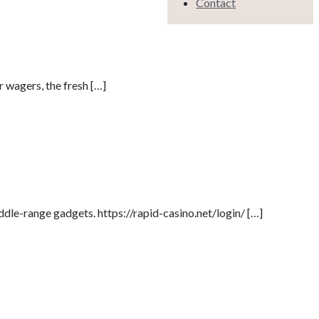
Contact
r wagers, the fresh
[…]
middle-range gadgets. https://rapid-casino.net/login/
[…]