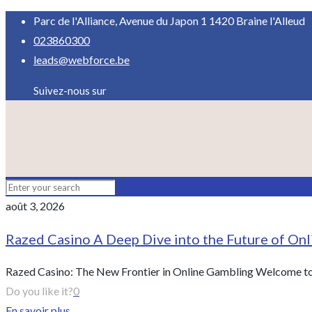
Parc de l'Alliance, Avenue du Japon 1 1420 Braine l'Alleud
023860300
leads@webforce.be
Suivez-nous sur
août 3, 2026
Razed Casino A Deep Dive into the Future of On
Razed Casino: The New Frontier in Online Gambling Welcome to t
Do you like it?
0
En savoir plus