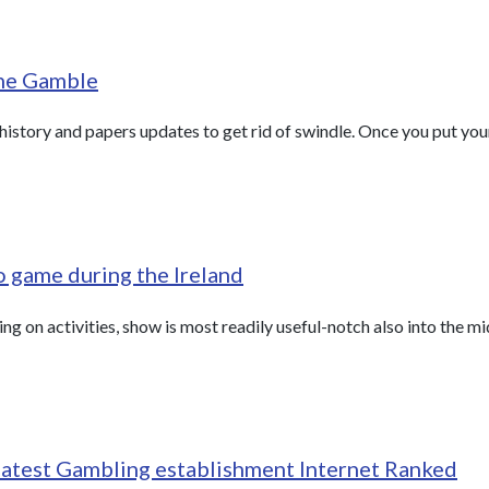
ine Gamble
istory and papers updates to get rid of swindle. Once you put you
 game during the Ireland
bling on activities, show is most readily useful-notch also into the 
atest Gambling establishment Internet Ranked