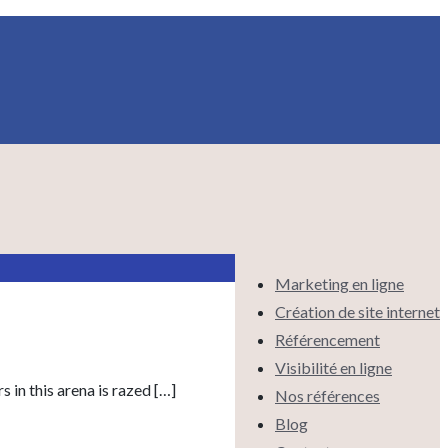
Marketing en ligne
Création de site internet
Référencement
Visibilité en ligne
in this arena is razed
[…]
Nos références
Blog