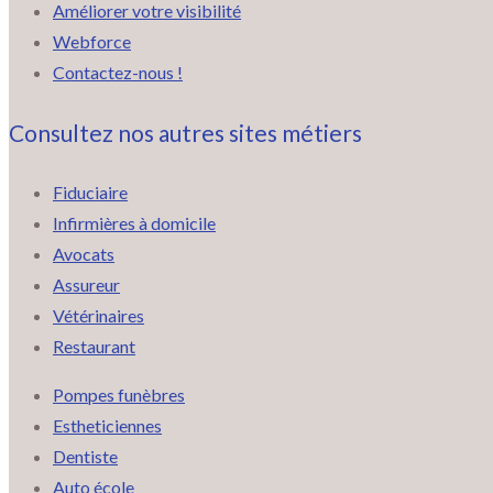
Améliorer votre visibilité
Webforce
Contactez-nous !
Consultez nos autres sites métiers
Fiduciaire
Infirmières à domicile
Avocats
Assureur
Vétérinaires
Restaurant
Pompes funèbres
Estheticiennes
Dentiste
Auto école