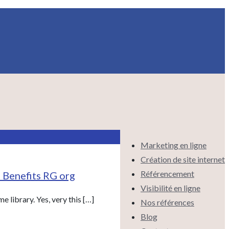
Marketing en ligne
Création de site internet
Référencement
 Benefits RG org
Visibilité en ligne
 library. Yes, very this
[…]
Nos références
Blog