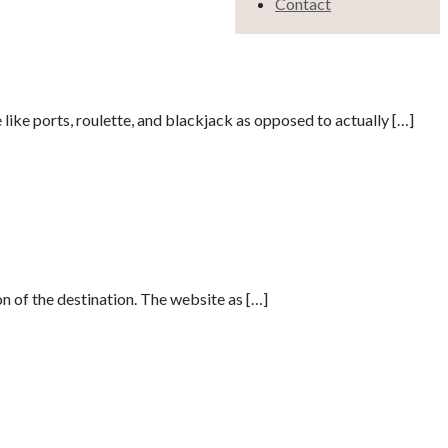
Contact
ike ports, roulette, and blackjack as opposed to actually
[…]
n of the destination. The website as
[…]