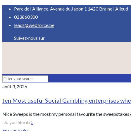
Parc de l'Alliance, Avenue du Japon 1 1420 Braine l'Alleud
023860300
leads@webforce.be
Suivez-nous sur
août 3, 2026
ten Most useful Social Gambling enterprises whe
Nice Sweeps is the most my personal favourite the sweepstakes cas
Do you like it?
0
En savoir plus