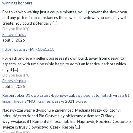
winnings honours
For folks who waiting just a couple minutes, you’ll prevent the slowdown
and any potential circumstances the newest slowdown you certainly will
create. You could potentially
[…]
Do you like it?
0
En savoir plus
août 3, 2026
https: watch?v=lAhkCbg1ZC8
For each and every seller possesses its own build, away from design to
aspects, so with time possible begin to admit an identical harbors which
might
[…]
Do you like it?
0
En savoir plus
août 3, 2026
Respin Joker 81 owo cztery-bebnowy zabawa pod automatach wraz z 81
liniami kiedy SYNOT Games, pass w 2021 okresu
Nadzwyczaj wazne dysponuje Zmiennosc: Mediana Nizszy obliczony:
odrzucić,czterdziesci Pln Optymalny obliczony: osiemset Zł Slady
wygrywajace: 81 Kompatybilnosc mobilna: Naprawdę Bodziec: Doskonałe
swieze cytrusy Slownictwo: Czeski Respin
[…]
Do you like it?
0