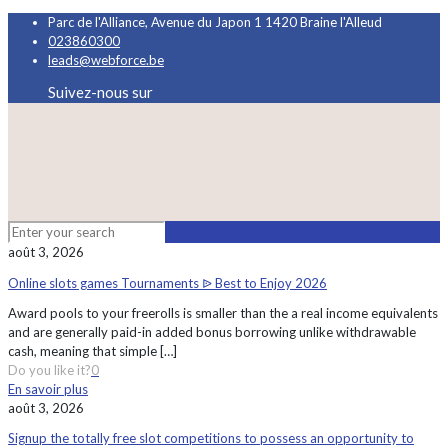
Parc de l'Alliance, Avenue du Japon 1 1420 Braine l'Alleud
023860300
leads@webforce.be
Suivez-nous sur
août 3, 2026
Online slots games Tournaments ᐉ Best to Enjoy 2026
Award pools to your freerolls is smaller than the a real income equivalents
and are generally paid-in added bonus borrowing unlike withdrawable
cash, meaning that simple
[…]
Do you like it?
0
En savoir plus
août 3, 2026
Signup the totally free slot competitions to possess an opportunity to