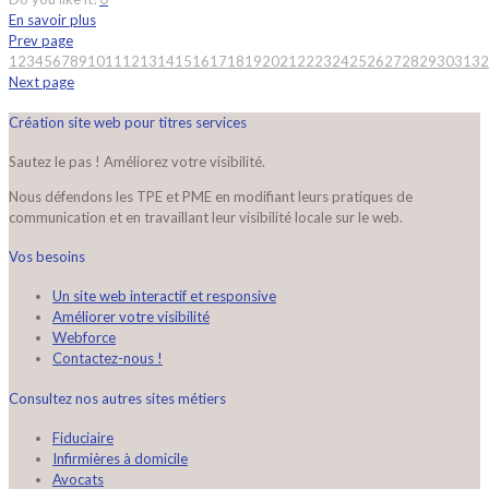
En savoir plus
Prev page
1
2
3
4
5
6
7
8
9
10
11
12
13
14
15
16
17
18
19
20
21
22
23
24
25
26
27
28
29
30
31
32
Next page
Création site web pour titres services
Sautez le pas ! Améliorez votre visibilité.
Nous défendons les TPE et PME en modifiant leurs pratiques de
communication et en travaillant leur visibilité locale sur le web.
Vos besoins
Un site web interactif et responsive
Améliorer votre visibilité
Webforce
Contactez-nous !
Consultez nos autres sites métiers
Fiduciaire
Infirmières à domicile
Avocats