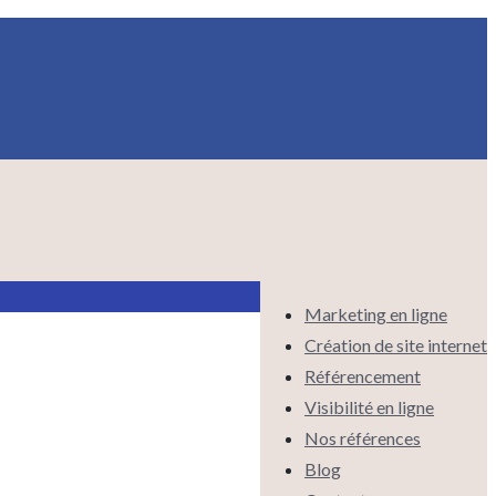
Marketing en ligne
Création de site internet
Référencement
Visibilité en ligne
Nos références
Blog