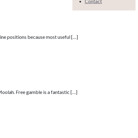
Contact
line positions because most useful
[…]
Moolah. Free gamble is a fantastic
[…]