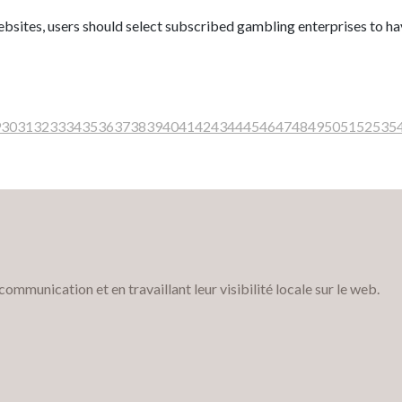
 websites, users should select subscribed gambling enterprises to 
9
30
31
32
33
34
35
36
37
38
39
40
41
42
43
44
45
46
47
48
49
50
51
52
53
5
munication et en travaillant leur visibilité locale sur le web.