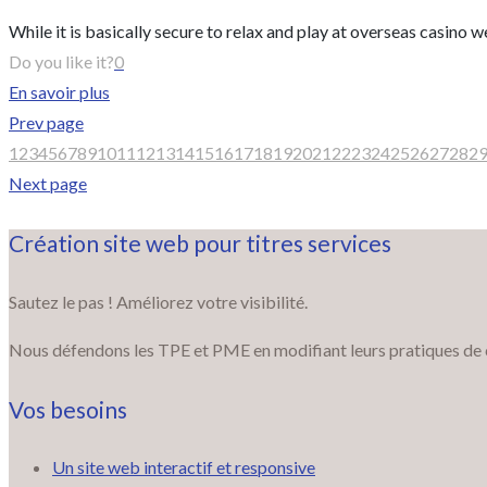
While it is basically secure to relax and play at overseas casino
Do you like it?
0
En savoir plus
Prev page
1
2
3
4
5
6
7
8
9
10
11
12
13
14
15
16
17
18
19
20
21
22
23
24
25
26
27
28
2
Next page
Création site web pour titres services
Sautez le pas ! Améliorez votre visibilité.
Nous défendons les TPE et PME en modifiant leurs pratiques de com
Vos besoins
Un site web interactif et responsive