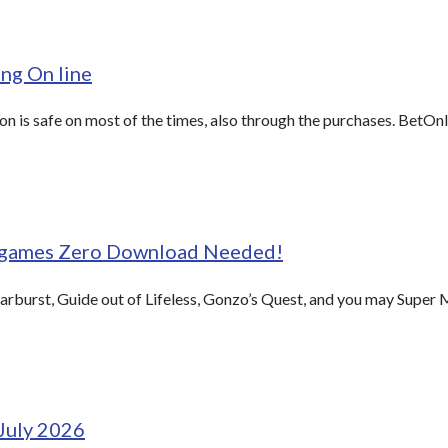
ing On line
on is safe on most of the times, also through the purchases. BetOn
o games Zero Download Needed!
arburst, Guide out of Lifeless, Gonzo’s Quest, and you may Super 
 July 2026