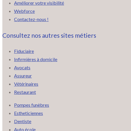
Améliorer votre visibilité
Webforce
Contactez-nous !
Consultez nos autres sites métiers
Fiduciaire
Infirmières à domicile
Avocats
Assureur
Vétérinaires
Restaurant
Pompes funèbres
Estheticiennes
Dentiste
Auto école