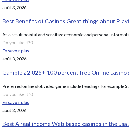
août 3, 2026
Best Benefits of Casinos Great things about Play
As a result painful and sensitive economic and personal informati
Do you like it?
0
En savoir plus
août 3, 2026
Gamble 22,025+ 100 percent free Online casin
Preferred online slot video game include headings for example St
Do you like it?
0
En savoir plus
août 3, 2026
Best A real income Web based casinos in the usa