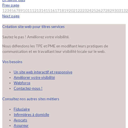
Prev page
1
2
3
4
5
6
7
8
9
10
11
12
13
14
15
16
17
18
19
20
21
22
23
24
25
26
27
28
29
30
31
32
Next page
Création site web pour titres services
Sautez le pas ! Améliorez votre visibilité.
Nous défendons les TPE et PME en modifiant leurs pratiques de
communication et en travaillant leur visibilité locale sur le web.
Vos besoins
Un site web interactif et responsive
Améliorer votre visibilité
Webforce
Contactez-nous !
Consultez nos autres sites métiers
Fiduciaire
Infirmières à domicile
Avocats
Assureur