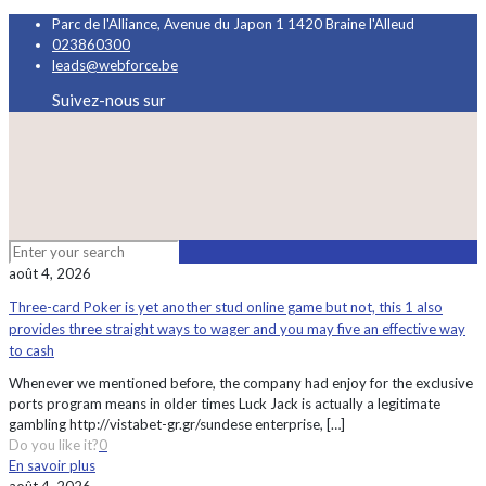
Parc de l'Alliance, Avenue du Japon 1 1420 Braine l'Alleud
023860300
leads@webforce.be
Suivez-nous sur
août 4, 2026
Three-card Poker is yet another stud online game but not, this 1 also
provides three straight ways to wager and you may five an effective way
to cash
Whenever we mentioned before, the company had enjoy for the exclusive
ports program means in older times Luck Jack is actually a legitimate
gambling http://vistabet-gr.gr/sundese enterprise,
[…]
Do you like it?
0
En savoir plus
août 4, 2026