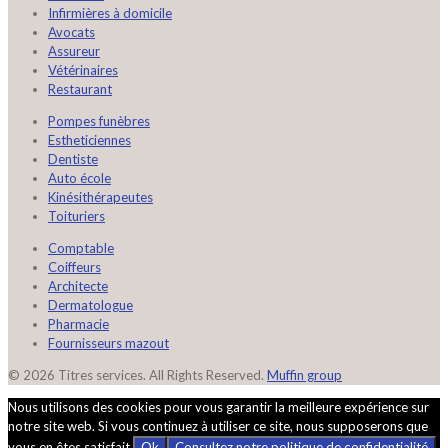
Infirmières à domicile
Avocats
Assureur
Vétérinaires
Restaurant
Pompes funèbres
Estheticiennes
Dentiste
Auto école
Kinésithérapeutes
Toituriers
Comptable
Coiffeurs
Architecte
Dermatologue
Pharmacie
Fournisseurs mazout
© 2026 Titres services. All Rights Reserved.
Muffin group
Nous utilisons des cookies pour vous garantir la meilleure expérience sur
notre site web. Si vous continuez à utiliser ce site, nous supposerons que
vous en êtes satisfait.
Ok
Consultez notre politique de confidentialité