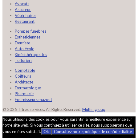
Avocats
Assureur
Vétérinaires
Restaurant
Pompes funèbres
Estheticiennes
Dentiste
Auto école
Kinésithérapeutes
Toituriers
Comptable
Coiffeurs
Architecte
Dermatologue
Pharmacie
Fournisseurs mazout
© 2026 Titres services. All Rights Reserved.
Muffin group
Nous utilisons des cookies pour vous garantir la meilleure expérience sur
notre site web. Si vous continuez à utiliser ce site, nous supposerons que
vous en êtes satisfait.
Ok
Consultez notre politique de confidentialité