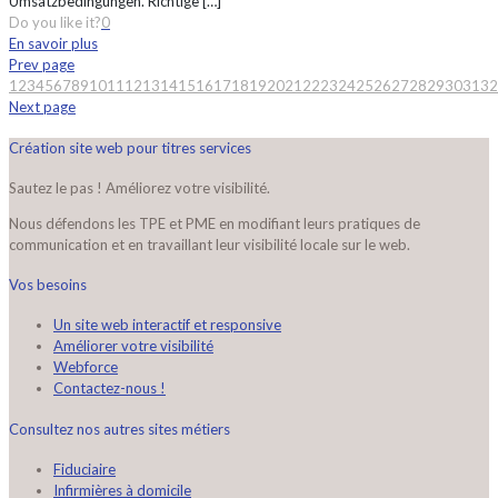
Umsatzbedingungen. Richtige
[…]
Do you like it?
0
En savoir plus
Prev page
1
2
3
4
5
6
7
8
9
10
11
12
13
14
15
16
17
18
19
20
21
22
23
24
25
26
27
28
29
30
31
32
Next page
Création site web pour titres services
Sautez le pas ! Améliorez votre visibilité.
Nous défendons les TPE et PME en modifiant leurs pratiques de
communication et en travaillant leur visibilité locale sur le web.
Vos besoins
Un site web interactif et responsive
Améliorer votre visibilité
Webforce
Contactez-nous !
Consultez nos autres sites métiers
Fiduciaire
Infirmières à domicile