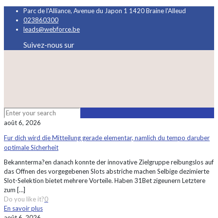
Parc de l'Alliance, Avenue du Japon 1 1420 Braine l'Alleud
023860300
leads@webforce.be
Suivez-nous sur
août 6, 2026
Fur dich wird die Mitteilung gerade elementar, namlich du tempo daruber
optimale Sicherheit
Bekannterma?en danach konnte der innovative Zielgruppe reibungslos auf
das Offnen des vorgegebenen Slots abstriche machen Selbige dezimierte
Slot-Selektion bietet mehrere Vorteile. Haben 31Bet zigeunern Letztere
zum
[…]
Do you like it?
0
En savoir plus
août 6, 2026