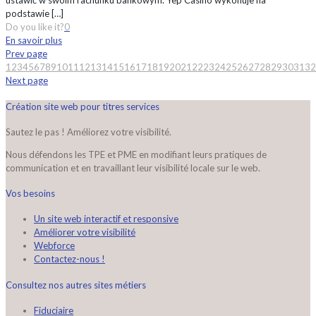
ustawić w swoim rachunku bankowym. Yep Casino wykonuje na
podstawie
[…]
Do you like it?
0
En savoir plus
Prev page
1
2
3
4
5
6
7
8
9
10
11
12
13
14
15
16
17
18
19
20
21
22
23
24
25
26
27
28
29
30
31
32
Next page
Création site web pour titres services
Sautez le pas ! Améliorez votre visibilité.
Nous défendons les TPE et PME en modifiant leurs pratiques de
communication et en travaillant leur visibilité locale sur le web.
Vos besoins
Un site web interactif et responsive
Améliorer votre visibilité
Webforce
Contactez-nous !
Consultez nos autres sites métiers
Fiduciaire