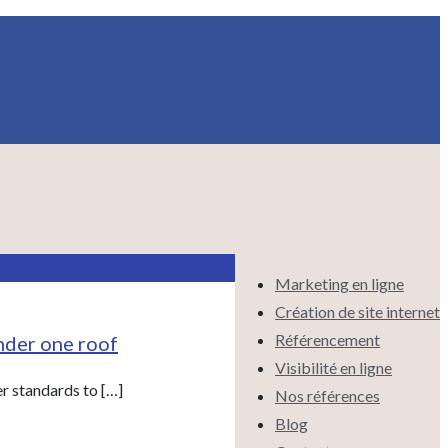
Marketing en ligne
Création de site internet
Référencement
nder one roof
Visibilité en ligne
er standards to
[…]
Nos références
Blog