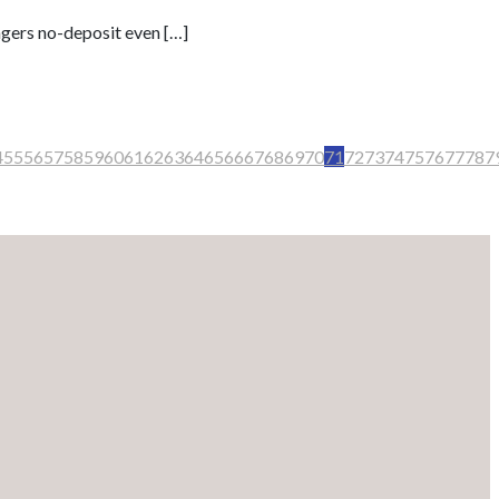
agers no-deposit even
[…]
4
55
56
57
58
59
60
61
62
63
64
65
66
67
68
69
70
71
72
73
74
75
76
77
78
7