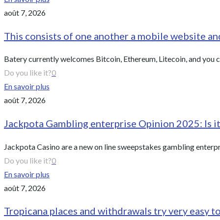
août 7, 2026
This consists of one another a mobile website an
Batery currently welcomes Bitcoin, Ethereum, Litecoin, and you c
Do you like it?
0
En savoir plus
août 7, 2026
Jackpota Gambling enterprise Opinion 2025: Is i
Jackpota Casino are a new on line sweepstakes gambling enterpri
Do you like it?
0
En savoir plus
août 7, 2026
Tropicana places and withdrawals try very easy t