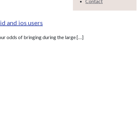
Contact
id and ios users
ur odds of bringing during the large
[…]