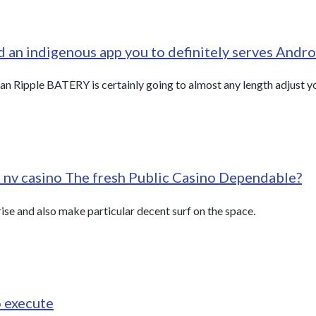
d an indigenous app you to definitely serves Andro
an Ripple BATERY is certainly going to almost any length adjust yo
t nv casino The fresh Public Casino Dependable?
se and also make particular decent surf on the space.
o execute