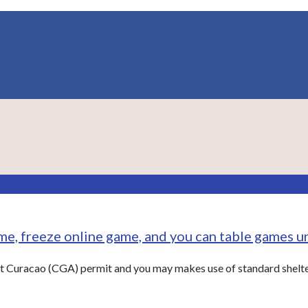
me, freeze online game, and you can table games u
reat Curacao (CGA) permit and you may makes use of standard shelt