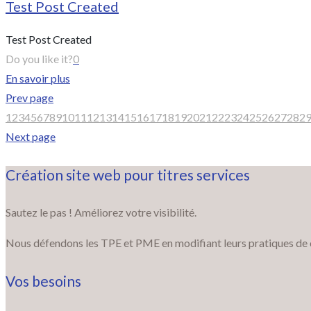
Test Post Created
Test Post Created
Do you like it?
0
En savoir plus
Prev page
1
2
3
4
5
6
7
8
9
10
11
12
13
14
15
16
17
18
19
20
21
22
23
24
25
26
27
28
2
Next page
Création site web pour titres services
Sautez le pas ! Améliorez votre visibilité.
Nous défendons les TPE et PME en modifiant leurs pratiques de com
Vos besoins