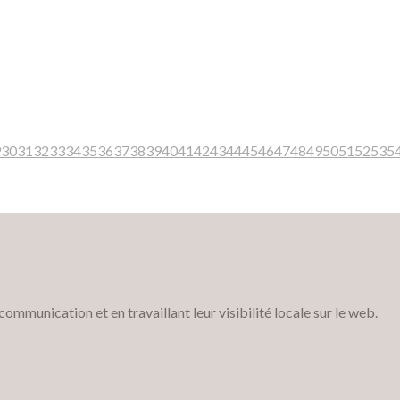
9
30
31
32
33
34
35
36
37
38
39
40
41
42
43
44
45
46
47
48
49
50
51
52
53
5
munication et en travaillant leur visibilité locale sur le web.