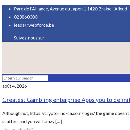
Parc de l'Alliance, Avenue du Japon 1 1420 Braine l'Alleud
023860300
leads@webforce.be
Suivez-nous sur
août 4, 2026
Greatest Gambling enterprise Apps you to definit
Although not, https://cryptorino-ca.com/login/ the game doesn’t 
scatters and you will crazy
[…]
Do you like it?
0