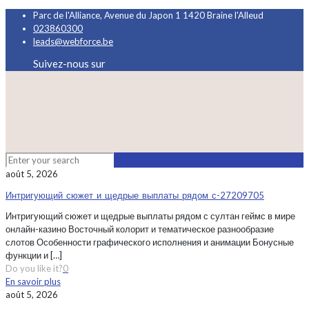
Parc de l'Alliance, Avenue du Japon 1 1420 Braine l'Alleud
023860300
leads@webforce.be
Suivez-nous sur
août 5, 2026
Интригующий_сюжет_и_щедрые_выплаты_рядом_с-27209705
Интригующий сюжет и щедрые выплаты рядом с султан геймс в мире
онлайн-казино Восточный колорит и тематическое разнообразие
слотов Особенности графического исполнения и анимации Бонусные
функции и
[…]
Do you like it?
0
En savoir plus
août 5, 2026