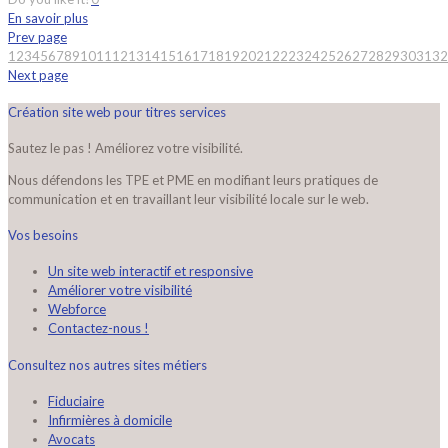
En savoir plus
Prev page
1
2
3
4
5
6
7
8
9
10
11
12
13
14
15
16
17
18
19
20
21
22
23
24
25
26
27
28
29
30
31
32
Next page
Création site web pour titres services
Sautez le pas ! Améliorez votre visibilité.
Nous défendons les TPE et PME en modifiant leurs pratiques de
communication et en travaillant leur visibilité locale sur le web.
Vos besoins
Un site web interactif et responsive
Améliorer votre visibilité
Webforce
Contactez-nous !
Consultez nos autres sites métiers
Fiduciaire
Infirmières à domicile
Avocats