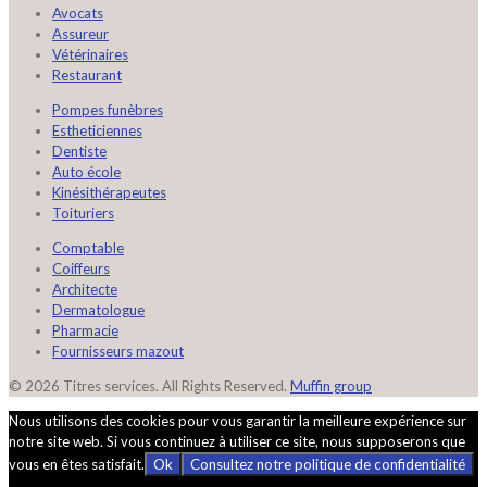
Avocats
Assureur
Vétérinaires
Restaurant
Pompes funèbres
Estheticiennes
Dentiste
Auto école
Kinésithérapeutes
Toituriers
Comptable
Coiffeurs
Architecte
Dermatologue
Pharmacie
Fournisseurs mazout
© 2026 Titres services. All Rights Reserved.
Muffin group
Nous utilisons des cookies pour vous garantir la meilleure expérience sur
notre site web. Si vous continuez à utiliser ce site, nous supposerons que
vous en êtes satisfait.
Ok
Consultez notre politique de confidentialité