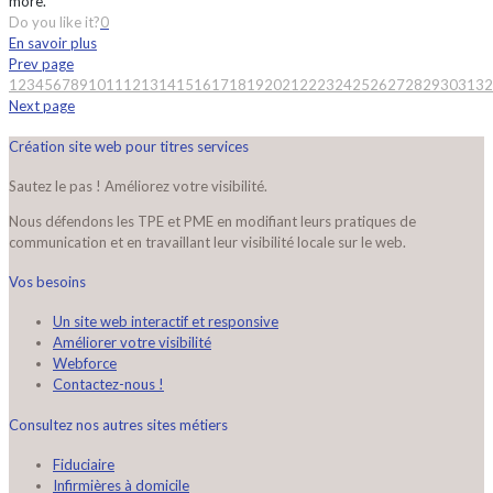
more.
Do you like it?
0
En savoir plus
Prev page
1
2
3
4
5
6
7
8
9
10
11
12
13
14
15
16
17
18
19
20
21
22
23
24
25
26
27
28
29
30
31
32
Next page
Création site web pour titres services
Sautez le pas ! Améliorez votre visibilité.
Nous défendons les TPE et PME en modifiant leurs pratiques de
communication et en travaillant leur visibilité locale sur le web.
Vos besoins
Un site web interactif et responsive
Améliorer votre visibilité
Webforce
Contactez-nous !
Consultez nos autres sites métiers
Fiduciaire
Infirmières à domicile