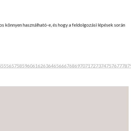
ros könnyen használható-e, és hogy a feldolgozási lépések során
4
55
56
57
58
59
60
61
62
63
64
65
66
67
68
69
70
71
72
73
74
75
76
77
78
7