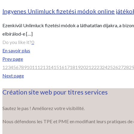
Ingyenes Unlimluck fizetési módok online játék
Ezenkívül Unlimluck fizetési módok a láthatatlan díjakra, a bizo
elbírálod-e
[…]
Do you like it?
0
En savoir plus
Prev page
1
2
3
4
5
6
7
8
9
10
11
12
13
14
15
16
17
18
19
20
21
22
23
24
25
26
27
28
2
Next page
Création site web pour titres services
Sautez le pas ! Améliorez votre visibilité.
Nous défendons les TPE et PME en modifiant leurs pratiques de com