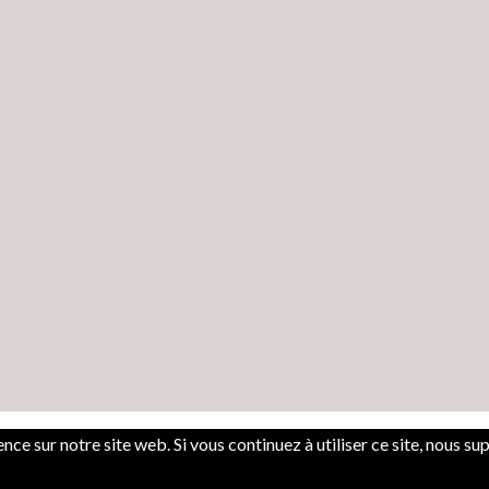
ce sur notre site web. Si vous continuez à utiliser ce site, nous su