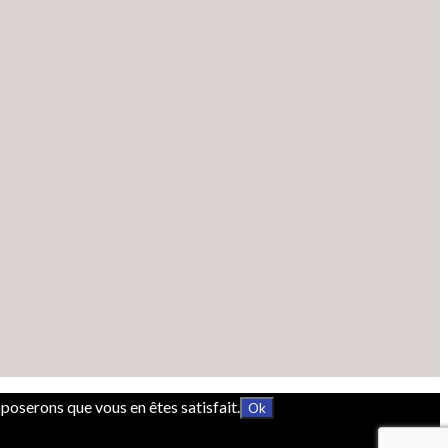
pposerons que vous en êtes satisfait.
Ok