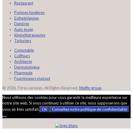
Restaurant
Pompes funèbres
Estheticiennes
Dentiste
Auto école
Kinésithérapeutes
Toituriers
Comptable
Coiffeurs
Architecte
Dermatologue
Pharmacie
Fournisseurs mazout
© 2026 Titres services. All Rights Reserved.
Muffin group
Nous utilisons des cookies pour vous garantir la meilleure expérience sur
notre site web. Si vous continuez à utiliser ce site, nous supposerons que
vous en êtes satisfait.
Ok
Consultez notre politique de confidentialité