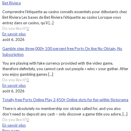
Bet Riviera
Comprendre l'étiquette au casino conseils essentiels pour débutants chez
Bet Riviera Les bases de Bet Riviera l’étiquette au casino Lorsque vous
entrez dans un casino, qu’il
[…]
Do you like it?
0
En savoir plus
août 6, 2026
Gamble step three,000+ 100 percent free Ports On line No Obtain, No
Subscription
You are playing with fake currency provided with the video game,
therefore definitely, you cannot cash out people « wins » your gather. After
you enjoy gambling games
[…]
Do you like it?
0
En savoir plus
août 6, 2026
Totally free Ports Online Play 2,450+ Online slots for fun within Slotorama
There is absolutely no membership nor obtain called for, and you also
don’t need to deposit any cash – only discover a game title you adore,
[…]
Do you like it?
0
En savoir plus
Prev page