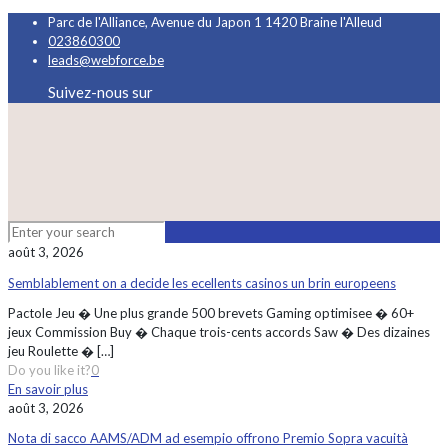
Parc de l'Alliance, Avenue du Japon 1 1420 Braine l'Alleud
023860300
leads@webforce.be
Suivez-nous sur
août 3, 2026
Semblablement on a decide les ecellents casinos un brin europeens
Pactole Jeu � Une plus grande 500 brevets Gaming optimisee � 60+
jeux Commission Buy � Chaque trois-cents accords Saw � Des dizaines
jeu Roulette �
[…]
Do you like it?
0
En savoir plus
août 3, 2026
Nota di sacco AAMS/ADM ad esempio offrono Premio Sopra vacuità