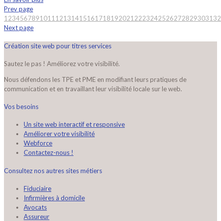
Prev page
1
2
3
4
5
6
7
8
9
10
11
12
13
14
15
16
17
18
19
20
21
22
23
24
25
26
27
28
29
30
31
32
Next page
Création site web pour titres services
Sautez le pas ! Améliorez votre visibilité.
Nous défendons les TPE et PME en modifiant leurs pratiques de
communication et en travaillant leur visibilité locale sur le web.
Vos besoins
Un site web interactif et responsive
Améliorer votre visibilité
Webforce
Contactez-nous !
Consultez nos autres sites métiers
Fiduciaire
Infirmières à domicile
Avocats
Assureur