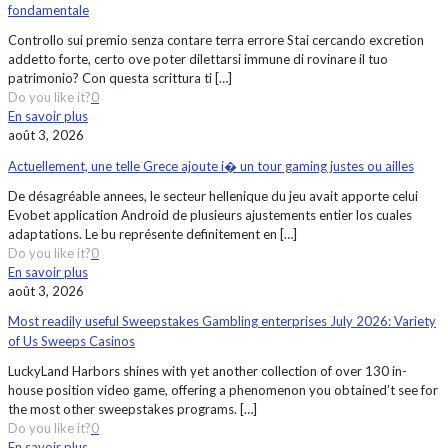
fondamentale
Controllo sui premio senza contare terra errore Stai cercando excretion
addetto forte, certo ove poter dilettarsi immune di rovinare il tuo
patrimonio? Con questa scrittura ti
[…]
Do you like it?
0
En savoir plus
août 3, 2026
Actuellement, une telle Grece ajoute i� un tour gaming justes ou ailles
De désagréable annees, le secteur hellenique du jeu avait apporte celui
Evobet application Android de plusieurs ajustements entier los cuales
adaptations. Le bu représente definitement en
[…]
Do you like it?
0
En savoir plus
août 3, 2026
Most readily useful Sweepstakes Gambling enterprises July 2026: Variety
of Us Sweeps Casinos
LuckyLand Harbors shines with yet another collection of over 130 in-
house position video game, offering a phenomenon you obtained’t see for
the most other sweepstakes programs.
[…]
Do you like it?
0
En savoir plus