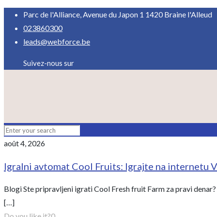
Parc de l'Alliance, Avenue du Japon 1 1420 Braine l'Alleud
023860300
leads@webforce.be
Suivez-nous sur
août 4, 2026
Igralni avtomat Cool Fruits: Igrajte na internet
Blogi Ste pripravljeni igrati Cool Fresh fruit Farm za pravi denar?
[…]
Do you like it?
0