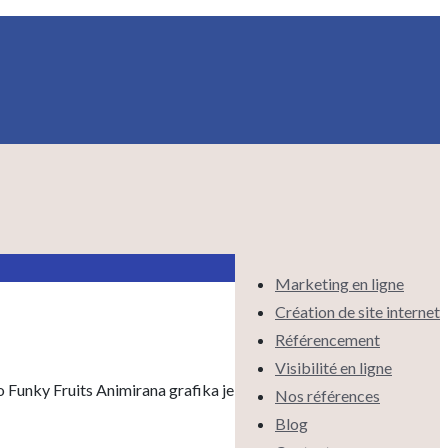
Marketing en ligne
Création de site internet
Référencement
Visibilité en ligne
jo Funky Fruits Animirana grafika je
Nos références
Blog