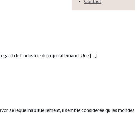
Contact
’égard de l’industrie du enjeu allemand. Une
[…]
avorise lequel habituellement, il semble consideree qu’les mondes