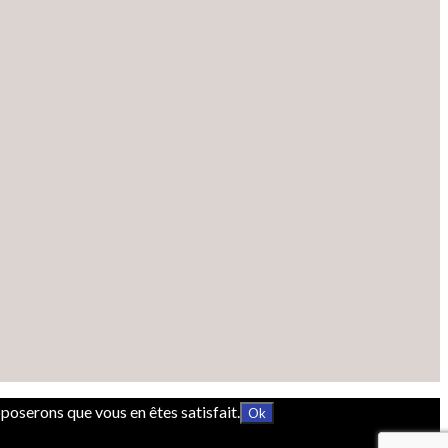
pposerons que vous en êtes satisfait.
Ok