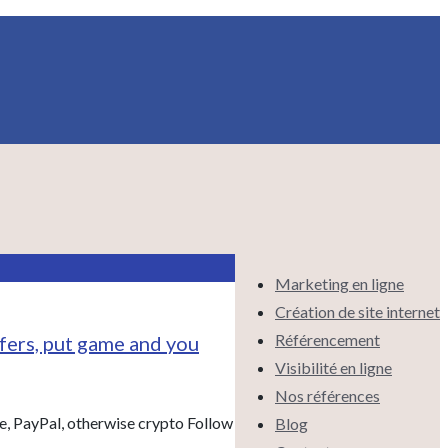
Marketing en ligne
Création de site internet
Référencement
fers, put game and you
Visibilité en ligne
Nos références
ge, PayPal, otherwise crypto Follow
Blog