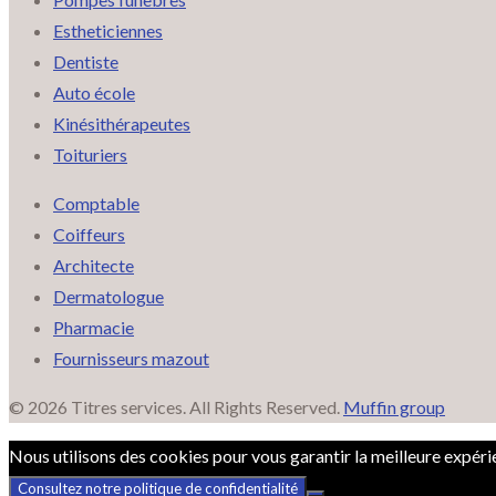
Estheticiennes
Dentiste
Auto école
Kinésithérapeutes
Toituriers
Comptable
Coiffeurs
Architecte
Dermatologue
Pharmacie
Fournisseurs mazout
© 2026 Titres services. All Rights Reserved.
Muffin group
Nous utilisons des cookies pour vous garantir la meilleure expérien
Consultez notre politique de confidentialité