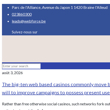
Parc de l'Alliance, Avenue du Japon 1 1420 Braine l'Alleud
023860300
leads@webforce.be
Suivez-nous sur
août 3, 2026
The big-ten web based casinos commonly move be
will to improve campaigns to possess present use
Rather than free otherwise social casinos, such networks fork ou