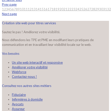
Prev page
1
2
3
4
5
6
7
8
9
10
11
12
13
14
15
16
17
18
19
20
21
22
23
24
25
26
27
28
29
30
31
32
Next page
Création site web pour titres services
Sautez le pas ! Améliorez votre visibilité.
Nous défendons les TPE et PME en modifiant leurs pratiques de
communication et en travaillant leur visibilité locale sur le web.
Vos besoins
Un site web interactif et responsive
Améliorer votre visibilité
Webforce
Contactez-nous !
Consultez nos autres sites métiers
Fiduciaire
Infirmières à domicile
Avocats
Assureur