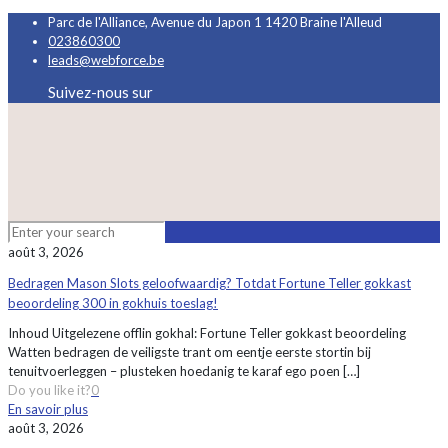
Parc de l'Alliance, Avenue du Japon 1 1420 Braine l'Alleud
023860300
leads@webforce.be
Suivez-nous sur
août 3, 2026
Bedragen Mason Slots geloofwaardig? Totdat Fortune Teller gokkast
beoordeling 300 in gokhuis toeslag!
Inhoud Uitgelezene offlin gokhal: Fortune Teller gokkast beoordeling
Watten bedragen de veiligste trant om eentje eerste stortin bij
tenuitvoerleggen – plusteken hoedanig te karaf ego poen
[…]
Do you like it?
0
En savoir plus
août 3, 2026