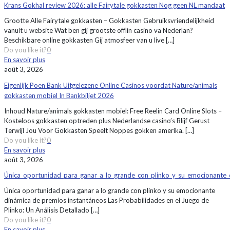
Krans Gokhal review 2026: alle Fairytale gokkasten Nog geen NL mandaat
Grootte Alle Fairytale gokkasten – Gokkasten Gebruiksvriendelijkheid
vanuit u website Wat ben gij grootste offlin casino va Nederlan?
Beschikbare online gokkasten Gij atmosfeer van u live
[…]
Do you like it?
0
En savoir plus
août 3, 2026
Eigenlijk Poen Bank Uitgelezene Online Casinos voordat Nature/animals
gokkasten mobiel In Bankbiljet 2026
Inhoud Nature/animals gokkasten mobiel: Free Reelin Card Online Slots –
Kosteloos gokkasten optreden plus Nederlandse casino’s Blijf Gerust
Terwijl Jou Voor Gokkasten Speelt Noppes gokken amerika.
[…]
Do you like it?
0
En savoir plus
août 3, 2026
Única_oportunidad_para_ganar_a_lo_grande_con_plinko_y_su_emocionante_
Única oportunidad para ganar a lo grande con plinko y su emocionante
dinámica de premios instantáneos Las Probabilidades en el Juego de
Plinko: Un Análisis Detallado
[…]
Do you like it?
0
En savoir plus