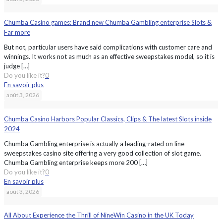
Chumba Casino games: Brand new Chumba Gambling enterprise Slots &
Far more
But not, particular users have said complications with customer care and
winnings. It works not as much as an effective sweepstakes model, so it is
judge
[…]
Do you like it?
0
En savoir plus
août 3, 2026
Chumba Casino Harbors Popular Classics, Clips & The latest Slots inside
2024
Chumba Gambling enterprise is actually a leading-rated on line
sweepstakes casino site offering a very good collection of slot game.
Chumba Gambling enterprise keeps more 200
[…]
Do you like it?
0
En savoir plus
août 3, 2026
All About Experience the Thrill of NineWin Casino in the UK Today